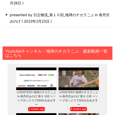
月28日
presented by 日立物流_第１０回_地球のチカラこぶ in 表丹沢
みのげ
2022年2月23日
Youtubeチャンネル：地球のチカラこぶ 最新動画一覧
はこちら
LOGISTEED 地球のチカラこぶ
LOGISTEED 地球のチカラこぶ
in 表丹沢みのげ 第６３回 〜ソ
in 表丹沢みのげ 第６２回 〜ソ
ープボックスでSDGsをめざす
ープボックスでSDGsをめざす
〜
〜
5 weeks ago
8 weeks ago