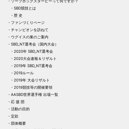
ソープボックスダービーって何ですか？
SBD競技とは
歴 史
ファンづくりページ
チャンピオンを訪ねて
ウグイスの巣のご案内
SBD_NT選考会（国内大会）
2020年 SBD_NT選考会
2020大会速報＆リザルト
2019年 SBD_NT選考会
2019ルール
2019年 大会リザルト
2019競技等の開催要領
AASBD世界選手権 出場一覧
応 援 団
活動の目的
定款
団体概要