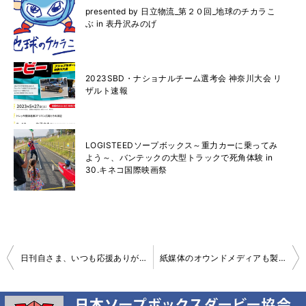
presented by 日立物流_第２０回_地球のチカラこ
ぶ in 表丹沢みのげ
2023SBD・ナショナルチーム選考会 神奈川大会 リ
ザルト速報
LOGISTEEDソープボックス～重力カーに乗ってみ
よう～、バンテックの大型トラックで死角体験 in
30.キネコ国際映画祭
投
日刊自さま、いつも応援ありがとうございます
紙媒体のオウンドメディアも製作中です
稿
ナ
ビ