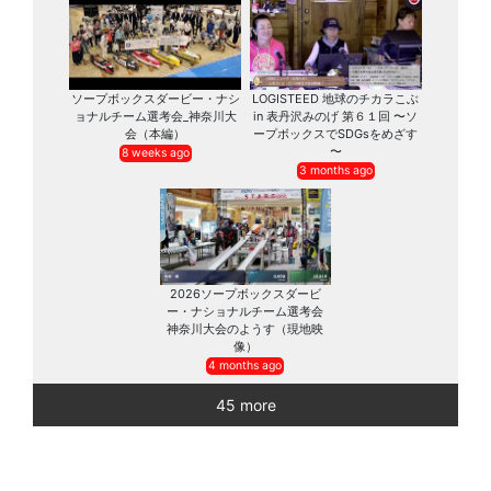
ソープボックスダービー・ナシ
LOGISTEED 地球のチカラこぶ
ョナルチーム選考会_神奈川大
in 表丹沢みのげ 第６１回 〜ソ
会（本編）
ープボックスでSDGsをめざす
〜
8 weeks ago
3 months ago
2026ソープボックスダービ
ー・ナショナルチーム選考会
神奈川大会のようす（現地映
像）
4 months ago
45 more