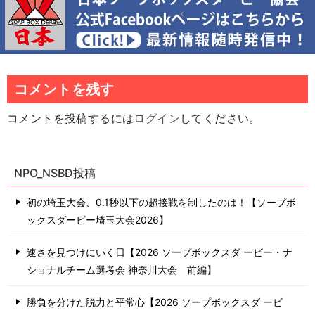
ゲ
ー
シ
ョ
ン
コメントを残す
コメントを投稿するには
ログイン
してください。
NPO_NSBD投稿
初の埼玉大会、0.1秒以下の超接戦を制したのは！【ソープボ
ックスダービー埼玉大会2026】
速さを見つけにいく日【2026 ソープボックスダ ービー・ナ
ショナルチーム選考会 神奈川⼤会 前編】
勝負を分けた脱力と平常心【2026 ソープボックスダ ービ