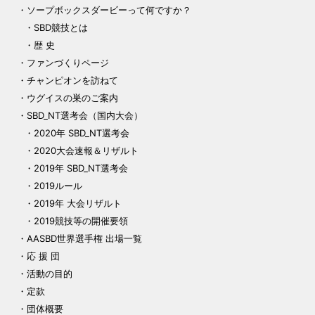
ソープボックスダービーって何ですか？
SBD競技とは
歴 史
ファンづくりページ
チャンピオンを訪ねて
ウグイスの巣のご案内
SBD_NT選考会（国内大会）
2020年 SBD_NT選考会
2020大会速報＆リザルト
2019年 SBD_NT選考会
2019ルール
2019年 大会リザルト
2019競技等の開催要領
AASBD世界選手権 出場一覧
応 援 団
活動の目的
定款
団体概要