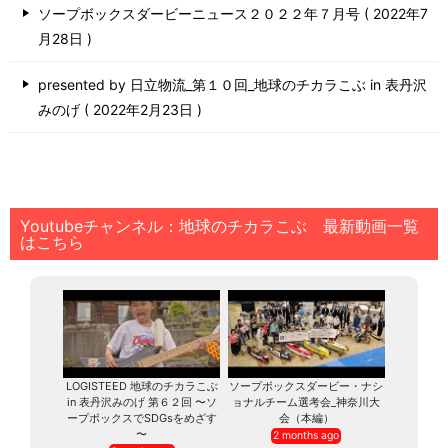
ソープボックスダービーニュース２０２２年７月号
2022年7
月28日
presented by 日立物流_第１０回_地球のチカラこぶ in 表丹沢
みのげ
2022年2月23日
Youtubeチャンネル：地球のチカラこぶ 最新動画一覧
はこちら
LOGISTEED 地球のチカラこぶ
ソープボックスダービー・ナシ
in 表丹沢みのげ 第６２回 〜ソ
ョナルチーム選考会_神奈川大
ープボックスでSDGsをめざす
会（本編）
〜
2 months ago