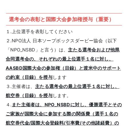
選考会の表彰と国際大会参加権授与（重要）
１.上位選手を表彰してください
２.NPO法人 日本ソープボックスダービー協会（以下
「NPO_NSBD」と言う）は、
主たる選考会および他県
合同選考会の、それぞれの最上位選手１名に対し、
AASBD国際大会の参加権（目録）と渡米中のサポート
の約束（目録）を授与
します
３.主催者は、
主たる選考会の最上位選手１名に対し、
航空券（目録）を授与
します。
４.
また主催者は、NPO_NSBDに対し、優勝選手とその
ご家族が国際大会に参加する際の関係費（選手１名の
航空券代金/国際大会登録料/引率費/その他諸経費）の