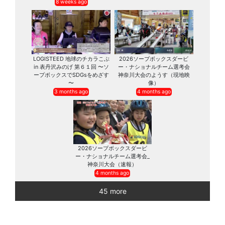
8 weeks ago
LOGISTEED 地球のチカラこぶ
2026ソープボックスダービ
in 表丹沢みのげ 第６１回 〜ソ
ー・ナショナルチーム選考会
ープボックスでSDGsをめざす
神奈川大会のようす（現地映
〜
像）
3 months ago
4 months ago
2026ソープボックスダービ
ー・ナショナルチーム選考会_
神奈川大会（速報）
4 months ago
45 more