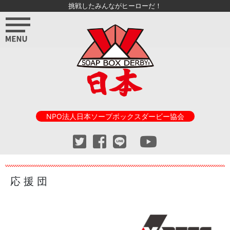
挑戦したみんながヒーローだ！
NPO法人日本ソープボックスダービー協会
応 援 団