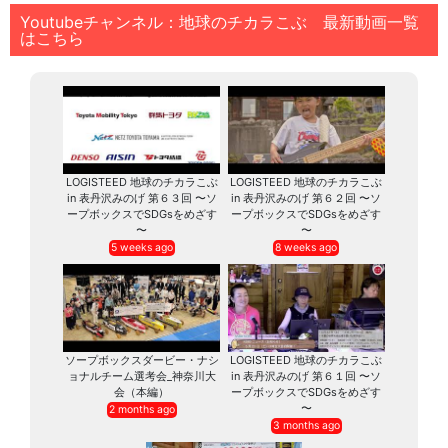
Youtubeチャンネル：地球のチカラこぶ 最新動画一覧
はこちら
LOGISTEED 地球のチカラこぶ
LOGISTEED 地球のチカラこぶ
in 表丹沢みのげ 第６３回 〜ソ
in 表丹沢みのげ 第６２回 〜ソ
ープボックスでSDGsをめざす
ープボックスでSDGsをめざす
〜
〜
5 weeks ago
8 weeks ago
ソープボックスダービー・ナシ
LOGISTEED 地球のチカラこぶ
ョナルチーム選考会_神奈川大
in 表丹沢みのげ 第６１回 〜ソ
会（本編）
ープボックスでSDGsをめざす
〜
2 months ago
3 months ago