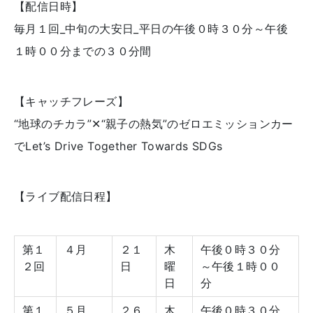
【配信日時】
毎月１回_中旬の大安日_平日の午後０時３０分～午後
１時００分までの３０分間
【キャッチフレーズ】
“地球のチカラ”✕“親子の熱気”のゼロエミッションカー
でLet’s Drive Together Towards SDGs
【ライブ配信日程】
第１
４月
２１
木
午後０時３０分
２回
日
曜
～午後１時００
日
分
第１
５月
２６
木
午後０時３０分