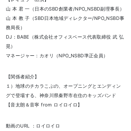
山 本 君 一（日本のSBD創業者/NPO_NSBD副理事長）
山 本 教 子（SBD日本地域ディレクター/NPO_NSBD事
務局長）
DJ：BABE（株式会社オフィスベース代表取締役 武 弘
晃）
マネージャー：カオリ（NPO_NSBD準正会員）
【関係者紹介】
１）地球のチカラこぶの、オープニングとエンディン
グで登場する、神奈川県秦野市在住のキッズバンド
【音太朗＆音寧 from ロイロイロ】
動画のURL ：ロイロイロ