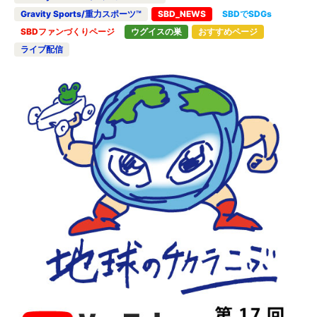
Gravity Sports/重力スポーツ™
SBD_NEWS
SBDでSDGs
SBDファンづくりページ
ウグイスの巣
おすすめページ
ライブ配信