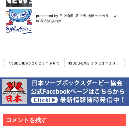
presented by 日立物流_第９回_地球のチカラこぶ
in 表丹沢みのげ
投
NSBD_NEWS２０２２年９月号
NSBD_NEWS ２０２２年１０月号
稿
ナ
ビ
ゲ
ー
シ
ョ
ン
コメントを残す