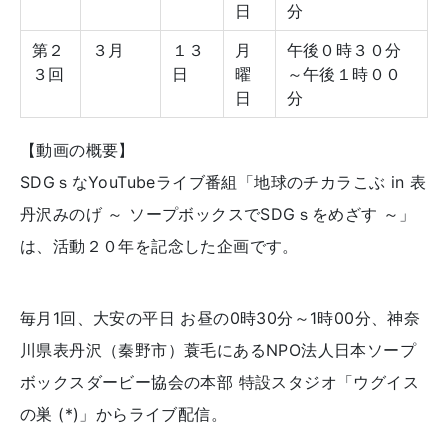
日
分
第２
３月
１３
月
午後０時３０分
３回
日
曜
～午後１時００
日
分
【動画の概要】
SDGｓなYouTubeライブ番組「地球のチカラこぶ in 表
丹沢みのげ ～ ソープボックスでSDGｓをめざす ～」
は、活動２０年を記念した企画です。
毎月1回、大安の平日 お昼の0時30分～1時00分、神奈
川県表丹沢（秦野市）蓑毛にあるNPO法人日本ソープ
ボックスダービー協会の本部 特設スタジオ「ウグイス
の巣 (*)」からライブ配信。