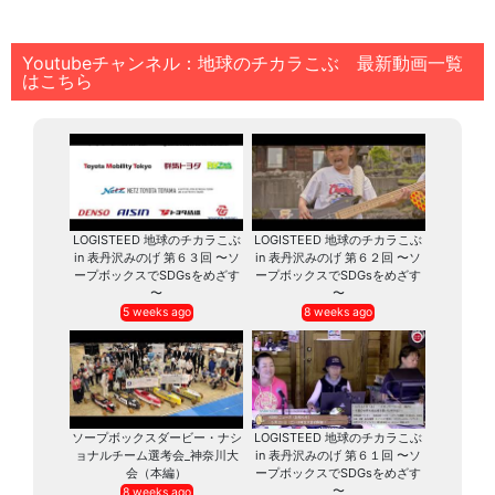
Youtubeチャンネル：地球のチカラこぶ 最新動画一覧
はこちら
LOGISTEED 地球のチカラこぶ
LOGISTEED 地球のチカラこぶ
in 表丹沢みのげ 第６３回 〜ソ
in 表丹沢みのげ 第６２回 〜ソ
ープボックスでSDGsをめざす
ープボックスでSDGsをめざす
〜
〜
5 weeks ago
8 weeks ago
ソープボックスダービー・ナシ
LOGISTEED 地球のチカラこぶ
ョナルチーム選考会_神奈川大
in 表丹沢みのげ 第６１回 〜ソ
会（本編）
ープボックスでSDGsをめざす
〜
8 weeks ago