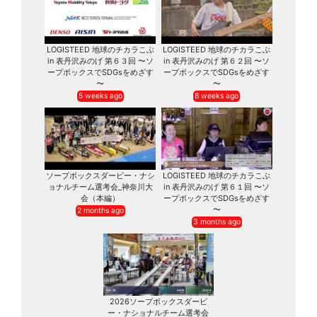
LOGISTEED 地球のチカラこぶ
LOGISTEED 地球のチカラこぶ
in 表丹沢みのげ 第６３回 〜ソ
in 表丹沢みのげ 第６２回 〜ソ
ープボックスでSDGsをめざす
ープボックスでSDGsをめざす
〜
〜
5 weeks ago
8 weeks ago
ソープボックスダービー・ナシ
LOGISTEED 地球のチカラこぶ
ョナルチーム選考会_神奈川大
in 表丹沢みのげ 第６１回 〜ソ
会（本編）
ープボックスでSDGsをめざす
〜
2 months ago
3 months ago
2026ソープボックスダービ
ー・ナショナルチーム選考会