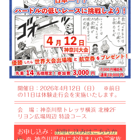
開催日：2026年4月12日（日） ※前日
の11日は体験走行会を実施いたします。
会 場：
神奈川県トレッサ横浜 北棟2F
リヨン広場周辺
特設コース
お申し込み：
お申し込みはこちらか
ら
※ 神奈川県内にお住まいのご家族