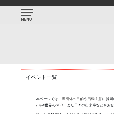
イベント一覧
本ページでは、
当団体の目的
や
活動主意
に賛同
や世界のSBD、また日々の出来事などをお
(*1)