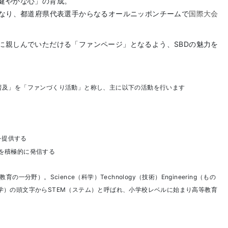
健やかな心」の育成。
となり、都道府県代表選手からなるオールニッポンチームで
国際大会
に親しんでいただける「ファンページ」となるよう、SBDの魅力を
普及」を「ファンづくり活動」と称し、主に以下の活動を行います
を提供する
を積極的に発信する
分野）。Science（科学）Technology（技術）Engineering（もの
は数学）の頭文字からSTEM（ステム）と呼ばれ、小学校レベルに始まり高等教育