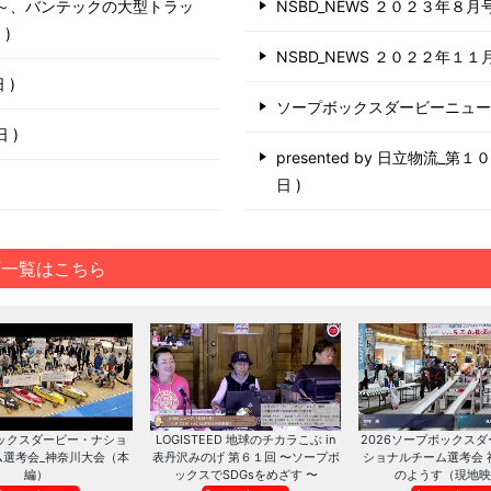
う～、バンテックの大型トラッ
NSBD_NEWS ２０２３年８月
日
NSBD_NEWS ２０２２年１１
日
ソープボックスダービーニュ
6日
presented by 日立物流_
日
画一覧はこちら
ックスダービー・ナショ
LOGISTEED 地球のチカラこぶ in
2026ソープボックス
ム選考会_神奈川大会（本
表丹沢みのげ 第６１回 〜ソープボ
ショナルチーム選考会 
編）
ックスでSDGsをめざす 〜
のようす（現地映