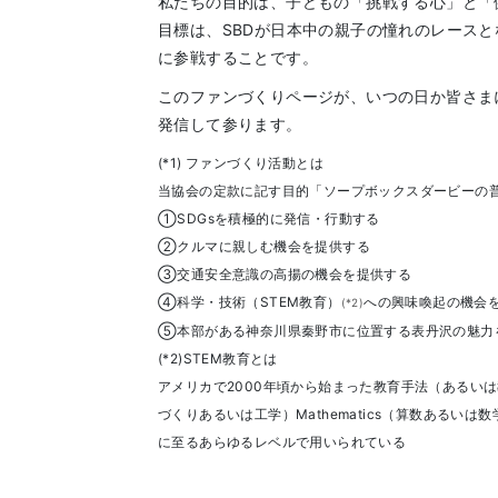
私たちの目的は、子どもの「挑戦する心」と「
目標は、SBDが日本中の親子の憧れのレース
に参戦することです。
このファンづくりページが、いつの日か皆さま
発信して参ります。
(*1) ファンづくり活動とは
当協会の定款に記す目的「ソープボックスダービーの
①SDGsを積極的に発信・行動する
②クルマに親しむ機会を提供する
③交通安全意識の高揚の機会を提供する
④科学・技術（STEM教育）
への興味喚起の機会
(*2)
⑤本部がある神奈川県秦野市に位置する表丹沢の魅力
(*2)STEM教育とは
アメリカで2000年頃から始まった教育手法（あるいは教育の一
づくりあるいは工学）Mathematics（算数あるい
に至るあらゆるレベルで用いられている