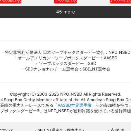
2 months ago
3 months ago
4 months ag
45 more
・特定非営利活動法人 日本ソープボックスダービー協会：NPO_NSBD
・オールアメリカン・ソープボックスダービー：AASBD
・ソープボックスダービー：SBD
・SBDナショナルチーム選考会：SBD_NT選考会
Copyright (C) 2003-2026 NPO_NSBD All Rights Reserved.
al Soap Box Derby Member affiliate of the All-American Soap Box Der
界最高峰の重力カーレースである「
AASBD世界選手権
」への参加権を持つ
プボックスダービー®」はNPO_NSBDが使用許諾を受けている登録商
ですか？
SBD_NT選考会（国内大会）
応 援 団