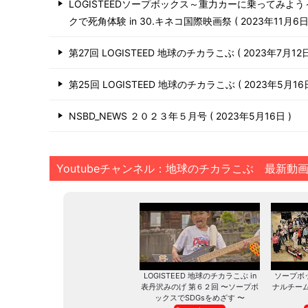
LOGISTEEDソープボックス～重力カーに乗ってみよ
クで死角体験 in 30.キネコ国際映画祭
2023年11月6
第27回 LOGISTEED 地球のチカラこぶ
2023年7月12
第25回 LOGISTEED 地球のチカラこぶ
2023年5月1
NSBD_NEWS ２０２３年５月号
2023年5月16日
Youtubeチャンネル：地球のチカラこぶ 最新動
LOGISTEED 地球のチカラこぶ in
ソープボ
表丹沢みのげ 第６２回 〜ソープボ
ナルチー
ックスでSDGsをめざす 〜