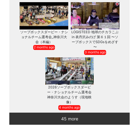
ソープボックスダービー・ナシ
LOGISTEED 地球のチカラこぶ
ョナルチーム選考会_神奈川大
in 表丹沢みのげ 第６１回 〜ソ
会（本編）
ープボックスでSDGsをめざす
〜
2 months ago
3 months ago
2026ソープボックスダービ
ー・ナショナルチーム選考会
神奈川大会のようす（現地映
像）
4 months ago
45 more