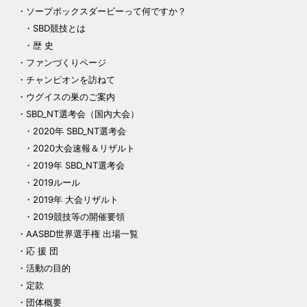
ソープボックスダービーって何ですか？
SBD競技とは
歴 史
ファンづくりページ
チャンピオンを訪ねて
ウグイスの巣のご案内
SBD_NT選考会（国内大会）
2020年 SBD_NT選考会
2020大会速報＆リザルト
2019年 SBD_NT選考会
2019ルール
2019年 大会リザルト
2019競技等の開催要領
AASBD世界選手権 出場一覧
応 援 団
活動の目的
定款
団体概要