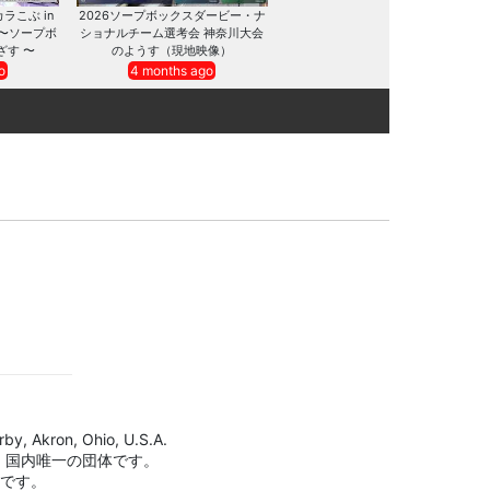
カラこぶ in
2026ソープボックスダービー・ナ
 〜ソープボ
ショナルチーム選考会 神奈川大会
ざす 〜
のようす（現地映像）
o
4 months ago
by, Akron, Ohio, U.S.A.
、国内唯一の団体です。
標です。