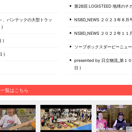
第28回 LOGISTEED 地球の
う～、バンテックの大型トラッ
NSBD_NEWS ２０２３年８月
日
NSBD_NEWS ２０２２年１１
日
ソープボックスダービーニュ
6日
presented by 日立物流_
日
画一覧はこちら