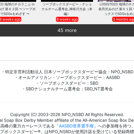
EED 地球のチカラこぶ in
ソープボックスダービー・ナショ
LOGISTEED 地球のチ
げ 第６２回 〜ソープボ
ナルチーム選考会_神奈川大会（本
表丹沢みのげ 第６１回
でSDGsをめざす 〜
編）
ックスでSDGsをめ
8 weeks ago
8 weeks ago
3 months ag
45 more
・特定非営利活動法人 日本ソープボックスダービー協会：NPO_NSBD
・オールアメリカン・ソープボックスダービー：AASBD
・ソープボックスダービー：SBD
・SBDナショナルチーム選考会：SBD_NT選考会
Copyright (C) 2003-2026 NPO_NSBD All Rights Reserved.
al Soap Box Derby Member affiliate of the All-American Soap Box Der
界最高峰の重力カーレースである「
AASBD世界選手権
」への参加権を持つ
プボックスダービー®」はNPO_NSBDが使用許諾を受けている登録商