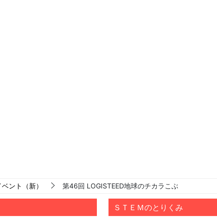
イベント（新）
第46回 LOGISTEED地球のチカラこぶ
ＳＴＥＭのとりくみ