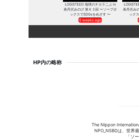
LOGISTEED 地球のチカラこぶ in
LOGIST
表丹沢みのげ 第６３回 〜ソープボ
表丹沢みの
ックスでSDGsをめざす 〜
ックス
5 weeks ago
HP内の略称
The Nippon Internation
NPO_NSBDは、世
「ソー