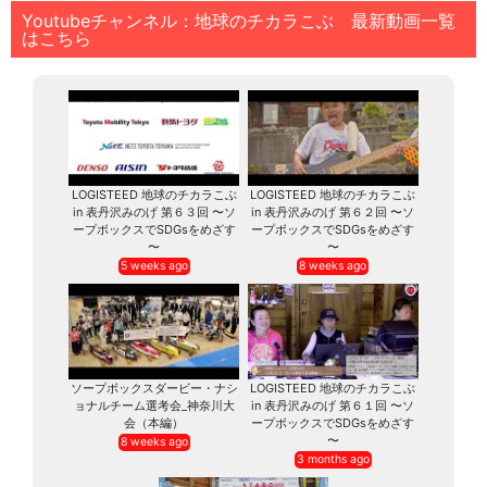
Youtubeチャンネル：地球のチカラこぶ 最新動画一覧
はこちら
LOGISTEED 地球のチカラこぶ
LOGISTEED 地球のチカラこぶ
in 表丹沢みのげ 第６３回 〜ソ
in 表丹沢みのげ 第６２回 〜ソ
ープボックスでSDGsをめざす
ープボックスでSDGsをめざす
〜
〜
5 weeks ago
8 weeks ago
ソープボックスダービー・ナシ
LOGISTEED 地球のチカラこぶ
ョナルチーム選考会_神奈川大
in 表丹沢みのげ 第６１回 〜ソ
会（本編）
ープボックスでSDGsをめざす
〜
8 weeks ago
3 months ago