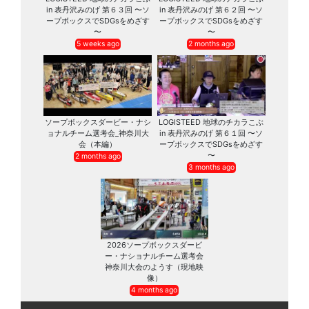
in 表丹沢みのげ 第６３回 〜ソ
in 表丹沢みのげ 第６２回 〜ソ
ープボックスでSDGsをめざす
ープボックスでSDGsをめざす
〜
〜
5 weeks ago
2 months ago
ソープボックスダービー・ナシ
LOGISTEED 地球のチカラこぶ
ョナルチーム選考会_神奈川大
in 表丹沢みのげ 第６１回 〜ソ
会（本編）
ープボックスでSDGsをめざす
〜
2 months ago
3 months ago
2026ソープボックスダービ
ー・ナショナルチーム選考会
神奈川大会のようす（現地映
像）
4 months ago