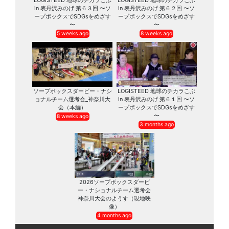
in 表丹沢みのげ 第６３回 〜ソ
in 表丹沢みのげ 第６２回 〜ソ
ープボックスでSDGsをめざす
ープボックスでSDGsをめざす
〜
〜
5 weeks ago
8 weeks ago
ソープボックスダービー・ナシ
LOGISTEED 地球のチカラこぶ
ョナルチーム選考会_神奈川大
in 表丹沢みのげ 第６１回 〜ソ
会（本編）
ープボックスでSDGsをめざす
〜
8 weeks ago
3 months ago
2026ソープボックスダービ
ー・ナショナルチーム選考会
神奈川大会のようす（現地映
像）
4 months ago