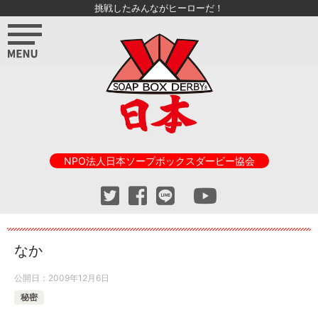
挑戦したみんながヒーローだ！
NPO法人日本ソープボックスダービー協会
なか
公開日：
2009年12月6日
秘密