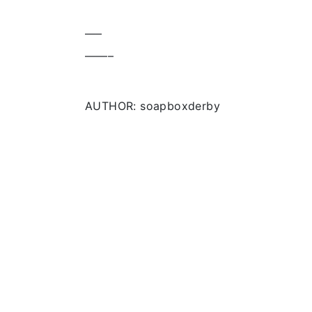
—–
——–
AUTHOR: soapboxderby