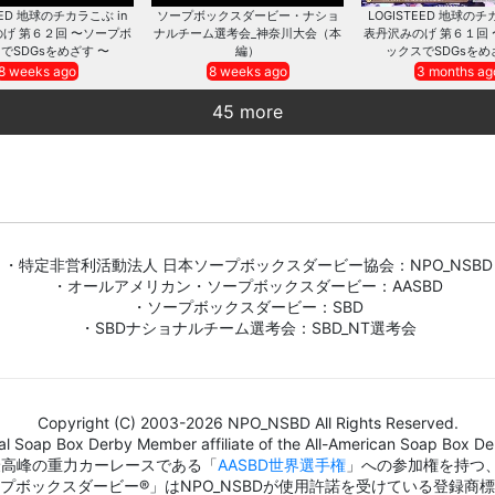
EED 地球のチカラこぶ in
ソープボックスダービー・ナショ
LOGISTEED 地球のチ
げ 第６２回 〜ソープボ
ナルチーム選考会_神奈川大会（本
表丹沢みのげ 第６１回
でSDGsをめざす 〜
編）
ックスでSDGsをめ
8 weeks ago
8 weeks ago
3 months ag
45 more
・特定非営利活動法人 日本ソープボックスダービー協会：NPO_NSBD
・オールアメリカン・ソープボックスダービー：AASBD
・ソープボックスダービー：SBD
・SBDナショナルチーム選考会：SBD_NT選考会
Copyright (C) 2003-2026 NPO_NSBD All Rights Reserved.
al Soap Box Derby Member affiliate of the All-American Soap Box Der
界最高峰の重力カーレースである「
AASBD世界選手権
」への参加権を持つ
プボックスダービー®」はNPO_NSBDが使用許諾を受けている登録商