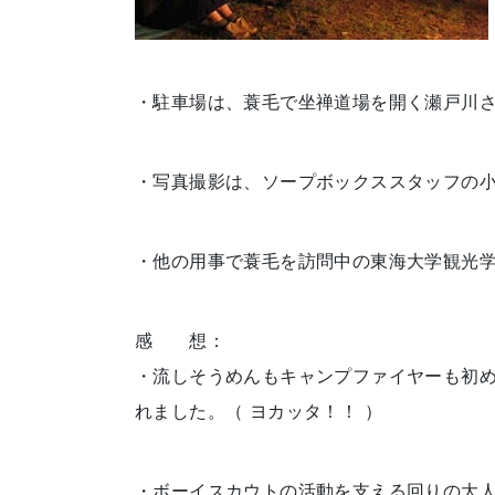
・駐車場は、蓑毛で坐禅道場を開く瀬戸川
・写真撮影は、ソープボックススタッフの
・他の用事で蓑毛を訪問中の東海大学観光
感 想：
・流しそうめんもキャンプファイヤーも初
れました。（ ヨカッタ！！ ）
・ボーイスカウトの活動を支える回りの大