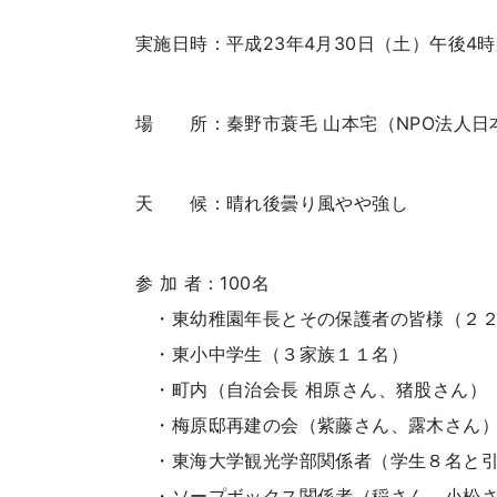
実施日時：平成23年4月30日（土）午後4
場 所：秦野市蓑毛 山本宅（NPO法人日
天 候：晴れ後曇り風やや強し
参 加 者：100名
・東幼稚園年長とその保護者の皆様（２２
・東小中学生（３家族１１名）
・町内（自治会長 相原さん、猪股さん）
・梅原邸再建の会（紫藤さん、露木さん
・東海大学観光学部関係者（学生８名と引
・ソープボックス関係者（稲さん、小松