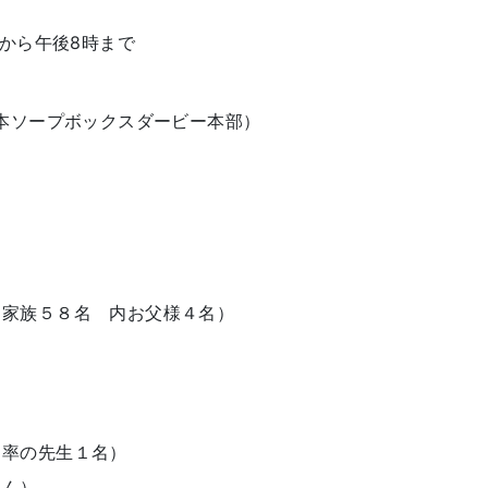
時から午後8時まで
本ソープボックスダービー本部）
家族５８名 内お父様４名）
）
率の先生１名）
さん）