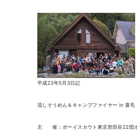
平成23年5月3日記
流しそうめん＆キャンプファイヤー in 蓑毛
主 催：ボーイスカウト東京世田谷22団ボ