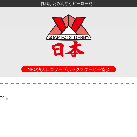
挑戦したみんながヒーローだ！
NPO法人日本ソープボックスダービー協会
～。