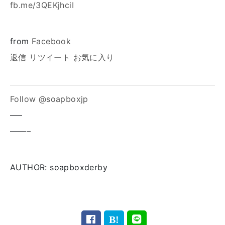
fb.me/3QEKjhciI
from
Facebook
返信
リツイート
お気に入り
Follow @soapboxjp
—–
——–
AUTHOR: soapboxderby