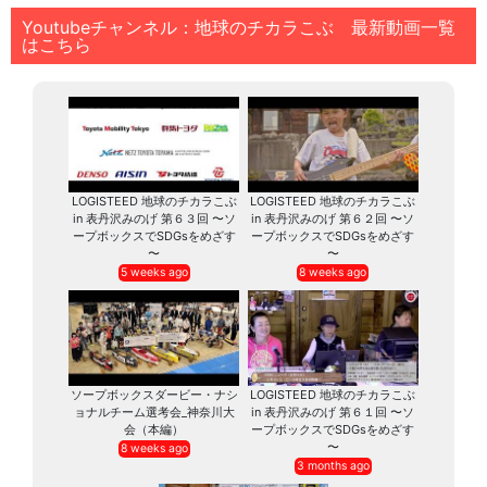
Youtubeチャンネル：地球のチカラこぶ 最新動画一覧
はこちら
LOGISTEED 地球のチカラこぶ
LOGISTEED 地球のチカラこぶ
in 表丹沢みのげ 第６３回 〜ソ
in 表丹沢みのげ 第６２回 〜ソ
ープボックスでSDGsをめざす
ープボックスでSDGsをめざす
〜
〜
5 weeks ago
8 weeks ago
ソープボックスダービー・ナシ
LOGISTEED 地球のチカラこぶ
ョナルチーム選考会_神奈川大
in 表丹沢みのげ 第６１回 〜ソ
会（本編）
ープボックスでSDGsをめざす
〜
8 weeks ago
3 months ago