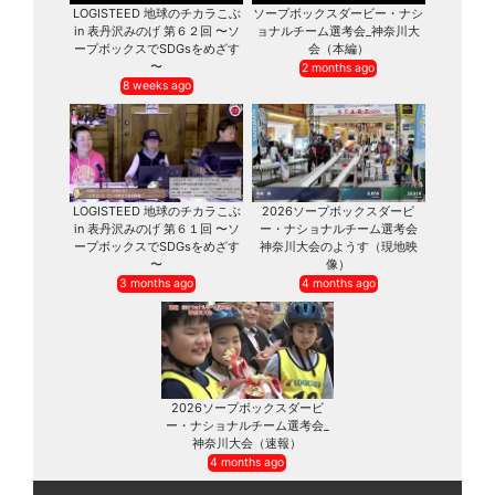
LOGISTEED 地球のチカラこぶ
ソープボックスダービー・ナシ
in 表丹沢みのげ 第６２回 〜ソ
ョナルチーム選考会_神奈川大
ープボックスでSDGsをめざす
会（本編）
〜
2 months ago
8 weeks ago
LOGISTEED 地球のチカラこぶ
2026ソープボックスダービ
in 表丹沢みのげ 第６１回 〜ソ
ー・ナショナルチーム選考会
ープボックスでSDGsをめざす
神奈川大会のようす（現地映
〜
像）
3 months ago
4 months ago
2026ソープボックスダービ
ー・ナショナルチーム選考会_
神奈川大会（速報）
4 months ago