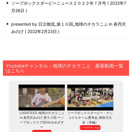
ソープボックスダービーニュース２０２２年７月号
2022年7
月28日
presented by 日立物流_第１０回_地球のチカラこぶ in 表丹沢
みのげ
2022年2月23日
Youtubeチャンネル：地球のチカラこぶ 最新動画一覧
はこちら
LOGISTEED 地球のチカラこぶ
ソープボックスダービー・ナシ
in 表丹沢みのげ 第６２回 〜ソ
ョナルチーム選考会_神奈川大
ープボックスでSDGsをめざす
会（本編）
〜
2 months ago