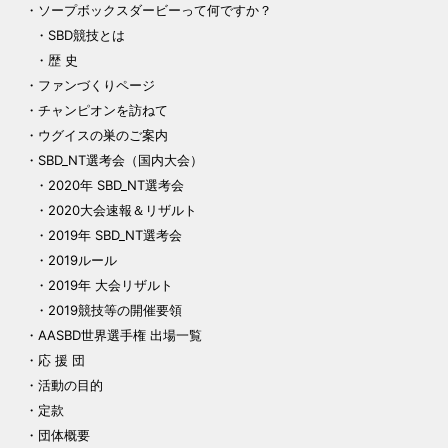
ソープボックスダービーって何ですか？
SBD競技とは
歴 史
ファンづくりページ
チャンピオンを訪ねて
ウグイスの巣のご案内
SBD_NT選考会（国内大会）
2020年 SBD_NT選考会
2020大会速報＆リザルト
2019年 SBD_NT選考会
2019ルール
2019年 大会リザルト
2019競技等の開催要領
AASBD世界選手権 出場一覧
応 援 団
活動の目的
定款
団体概要