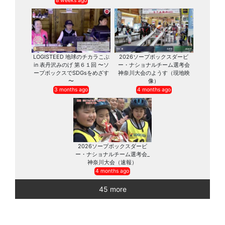
8 weeks ago
LOGISTEED 地球のチカラこぶ
2026ソープボックスダービ
in 表丹沢みのげ 第６１回 〜ソ
ー・ナショナルチーム選考会
ープボックスでSDGsをめざす
神奈川大会のようす（現地映
〜
像）
3 months ago
4 months ago
2026ソープボックスダービ
ー・ナショナルチーム選考会_
神奈川大会（速報）
4 months ago
45 more