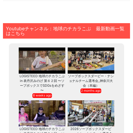
Youtubeチャンネル：地球のチカラこぶ 最新動画一覧
はこちら
LOGISTEED 地球のチカラこぶ
ソープボックスダービー・ナシ
in 表丹沢みのげ 第６２回 〜ソ
ョナルチーム選考会_神奈川大
ープボックスでSDGsをめざす
会（本編）
〜
2 months ago
8 weeks ago
LOGISTEED 地球のチカラこぶ
2026ソープボックスダービ