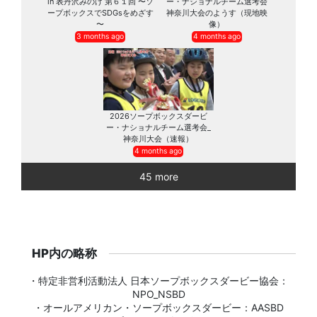
in 表丹沢みのげ 第６１回 〜ソ
ー・ナショナルチーム選考会
ープボックスでSDGsをめざす
神奈川大会のようす（現地映
〜
像）
3 months ago
4 months ago
2026ソープボックスダービ
ー・ナショナルチーム選考会_
神奈川大会（速報）
4 months ago
45 more
HP内の略称
・特定非営利活動法人 日本ソープボックスダービー協会：
NPO_NSBD
・オールアメリカン・ソープボックスダービー：AASBD