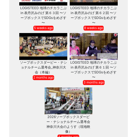
LOGISTEED 地球のチカラこぶ
LOGISTEED 地球のチカラこぶ
in 表丹沢みのげ 第６３回 〜ソ
in 表丹沢みのげ 第６２回 〜ソ
ープボックスでSDGsをめざす
ープボックスでSDGsをめざす
〜
〜
5 weeks ago
8 weeks ago
ソープボックスダービー・ナシ
LOGISTEED 地球のチカラこぶ
ョナルチーム選考会_神奈川大
in 表丹沢みのげ 第６１回 〜ソ
会（本編）
ープボックスでSDGsをめざす
〜
2 months ago
3 months ago
2026ソープボックスダービ
ー・ナショナルチーム選考会
神奈川大会のようす（現地映
像）
4 months ago