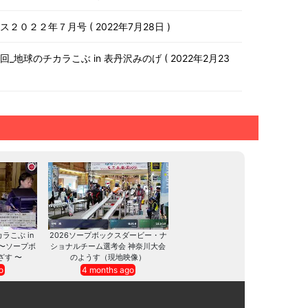
ース２０２２年７月号
2022年7月28日
第１０回_地球のチカラこぶ in 表丹沢みのげ
2022年2月23
カラこぶ in
2026ソープボックスダービー・ナ
 〜ソープボ
ショナルチーム選考会 神奈川大会
ざす 〜
のようす（現地映像）
o
4 months ago