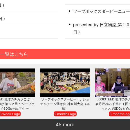
日
ソープボックスダービーニュ
6日
presented by 日立物流_
日
画一覧はこちら
EED 地球のチカラこぶ in
ソープボックスダービー・ナショ
LOGISTEED 地球のチ
げ 第６２回 〜ソープボ
ナルチーム選考会_神奈川大会（本
表丹沢みのげ 第６１回
でSDGsをめざす 〜
編）
ックスでSDGsをめ
8 weeks ago
2 months ago
3 months ag
45 more