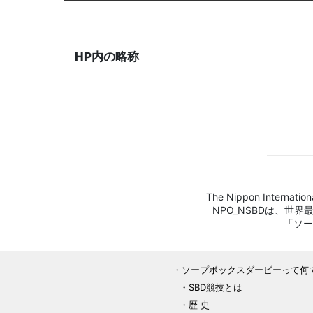
HP内の略称
The Nippon Internation
NPO_NSBDは、世
「ソー
ソープボックスダービーって何
SBD競技とは
歴 史