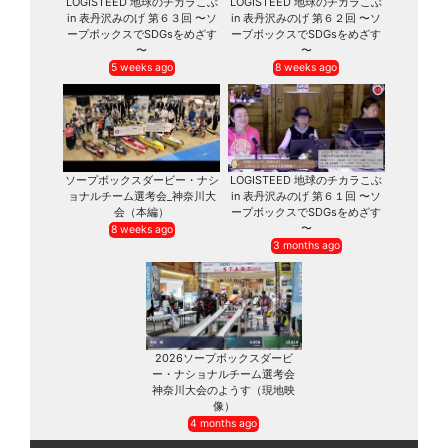
LOGISTEED 地球のチカラこぶ
LOGISTEED 地球のチカラこぶ
in 表丹沢みのげ 第６３回 〜ソ
in 表丹沢みのげ 第６２回 〜ソ
ープボックスでSDGsをめざす
ープボックスでSDGsをめざす
〜
〜
5 weeks ago
8 weeks ago
ソープボックスダービー・ナシ
LOGISTEED 地球のチカラこぶ
ョナルチーム選考会_神奈川大
in 表丹沢みのげ 第６１回 〜ソ
会（本編）
ープボックスでSDGsをめざす
〜
8 weeks ago
3 months ago
2026ソープボックスダービ
ー・ナショナルチーム選考会
神奈川大会のようす（現地映
像）
4 months ago