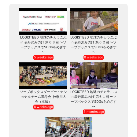
LOGISTEED 地球のチカラこぶ
LOGISTEED 地球のチカラこぶ
in 表丹沢みのげ 第６３回 〜ソ
in 表丹沢みのげ 第６２回 〜ソ
ープボックスでSDGsをめざす
ープボックスでSDGsをめざす
〜
〜
5 weeks ago
8 weeks ago
ソープボックスダービー・ナシ
LOGISTEED 地球のチカラこぶ
ョナルチーム選考会_神奈川大
in 表丹沢みのげ 第６１回 〜ソ
会（本編）
ープボックスでSDGsをめざす
〜
8 weeks ago
3 months ago