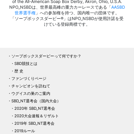
of the All-American Soap Box Derby, Akron, Ohio, U.S.A.
NPO_NSBDは、世界最高峰の重力カーレースである「
AASBD
世界選手権
」への参加権を持つ、国内唯一の団体です。
「ソープボックスダービー®」はNPO_NSBDが使用許諾を受
けている登録商標です。
ソープボックスダービーって何ですか？
SBD競技とは
歴 史
ファンづくりページ
チャンピオンを訪ねて
ウグイスの巣のご案内
SBD_NT選考会（国内大会）
2020年 SBD_NT選考会
2020大会速報＆リザルト
2019年 SBD_NT選考会
2019ルール