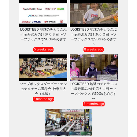
LOGISTEED 地球のチカラこぶ
LOGISTEED 地球のチカラこぶ
in 表丹沢みのげ 第６３回 〜ソ
in 表丹沢みのげ 第６２回 〜ソ
ープボックスでSDGsをめざす
ープボックスでSDGsをめざす
〜
〜
5 weeks ago
8 weeks ago
ソープボックスダービー・ナシ
LOGISTEED 地球のチカラこぶ
ョナルチーム選考会_神奈川大
in 表丹沢みのげ 第６１回 〜ソ
会（本編）
ープボックスでSDGsをめざす
〜
2 months ago
3 months ago