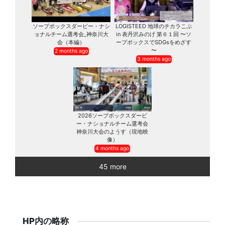
ソープボックスダービー・ナシ
LOGISTEED 地球のチカラこぶ
ョナルチーム選考会_神奈川大
in 表丹沢みのげ 第６１回 〜ソ
会（本編）
ープボックスでSDGsをめざす
〜
2 months ago
3 months ago
2026ソープボックスダービ
ー・ナショナルチーム選考会
神奈川大会のようす（現地映
像）
4 months ago
45 more
HP内の略称