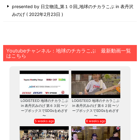
presented by 日立物流_第１０回_地球のチカラこぶ in 表丹沢
みのげ
2022年2月23日
Youtubeチャンネル：地球のチカラこぶ 最新動画一覧
はこちら
LOGISTEED 地球のチカラこぶ
LOGISTEED 地球のチカラこぶ
in 表丹沢みのげ 第６３回 〜ソ
in 表丹沢みのげ 第６２回 〜ソ
ープボックスでSDGsをめざす
ープボックスでSDGsをめざす
〜
〜
5 weeks ago
8 weeks ago