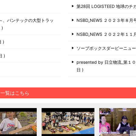
第28回 LOGISTEED 地球の
う～、バンテックの大型トラッ
NSBD_NEWS ２０２３年８月
日
NSBD_NEWS ２０２２年１１
日
ソープボックスダービーニュ
6日
presented by 日立物流_
日
画一覧はこちら