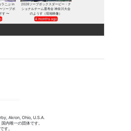
カラこぶ in
2026ソープボックスダービー・ナ
 〜ソープボ
ショナルチーム選考会 神奈川大会
ざす 〜
のようす（現地映像）
o
4 months ago
by, Akron, Ohio, U.S.A.
、国内唯一の団体です。
標です。