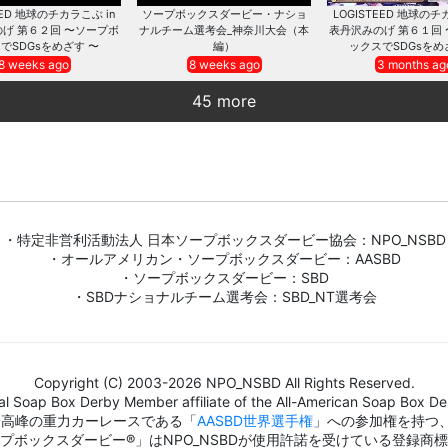
EED 地球のチカラこぶ in
ソープボックスダービー・ナショ
LOGISTEED 地球のチ
げ 第６２回 〜ソープボ
ナルチーム選考会_神奈川大会（本
表丹沢みのげ 第６１回
でSDGsをめざす 〜
編）
ックスでSDGsをめ
8 weeks ago
8 weeks ago
3 months ag
45 more
・特定非営利活動法人 日本ソープボックスダービー協会：NPO_NSBD
・オールアメリカン・ソープボックスダービー：AASBD
・ソープボックスダービー：SBD
・SBDナショナルチーム選考会：SBD_NT選考会
Copyright (C) 2003-2026 NPO_NSBD All Rights Reserved.
al Soap Box Derby Member affiliate of the All-American Soap Box Der
界最高峰の重力カーレースである「
AASBD世界選手権
」への参加権を持つ
プボックスダービー®」はNPO_NSBDが使用許諾を受けている登録商