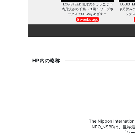
LOGISTEED 地球のチカラこぶ in
LOGIST
表丹沢みのげ 第６３回 〜ソープボ
表丹沢みの
ックスでSDGsをめざす 〜
ックス
5 weeks ago
HP内の略称
The Nippon Internation
NPO_NSBDは、世
「ソー