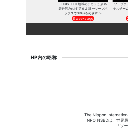
LOGISTEED 地球のチカラこぶ in
ソープボ
表丹沢みのげ 第６２回 〜ソープボ
ナルチー
ックスでSDGsをめざす 〜
8 weeks ago
HP内の略称
The Nippon Internation
NPO_NSBDは、世
「ソー