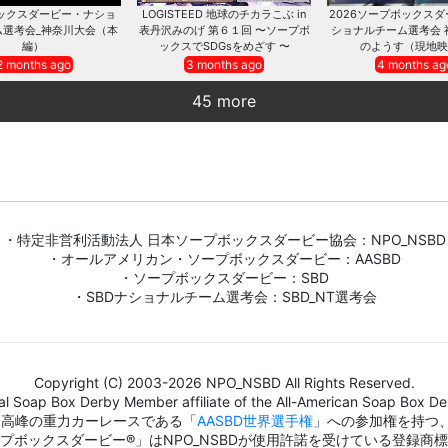
ックスダービー・ナショ
LOGISTEED 地球のチカラこぶ in
2026ソープボックス
ム選考会_神奈川大会（本
表丹沢みのげ 第６１回 〜ソープボ
ショナルチーム選考会 
編）
ックスでSDGsをめざす 〜
のようす（現地映
2 months ago
3 months ago
4 months ag
45 more
・特定非営利活動法人 日本ソープボックスダービー協会：NPO_NSBD
・オールアメリカン・ソープボックスダービー：AASBD
・ソープボックスダービー：SBD
・SBDナショナルチーム選考会：SBD_NT選考会
Copyright (C) 2003-2026 NPO_NSBD All Rights Reserved.
al Soap Box Derby Member affiliate of the All-American Soap Box Der
界最高峰の重力カーレースである「
AASBD世界選手権
」への参加権を持つ
プボックスダービー®」はNPO_NSBDが使用許諾を受けている登録商