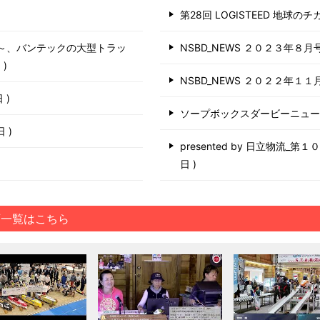
第28回 LOGISTEED 地球の
う～、バンテックの大型トラッ
NSBD_NEWS ２０２３年８月
日
NSBD_NEWS ２０２２年１１
日
ソープボックスダービーニュ
6日
presented by 日立物流_
日
画一覧はこちら