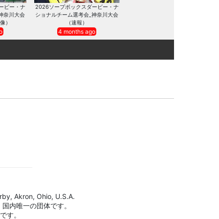
ダービー・ナ
2026ソープボックスダービー・ナ
神奈川大会
ショナルチーム選考会_神奈川大会
像）
（速報）
o
4 months ago
by, Akron, Ohio, U.S.A.
、国内唯一の団体です。
標です。