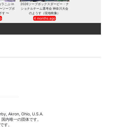
カラこぶ in
2026ソープボックスダービー・ナ
 〜ソープボ
ショナルチーム選考会 神奈川大会
ざす 〜
のようす（現地映像）
o
4 months ago
by, Akron, Ohio, U.S.A.
、国内唯一の団体です。
標です。