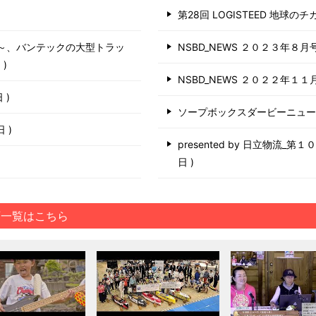
第28回 LOGISTEED 地球の
う～、バンテックの大型トラッ
NSBD_NEWS ２０２３年８月
日
NSBD_NEWS ２０２２年１１
日
ソープボックスダービーニュ
6日
presented by 日立物流_
日
画一覧はこちら