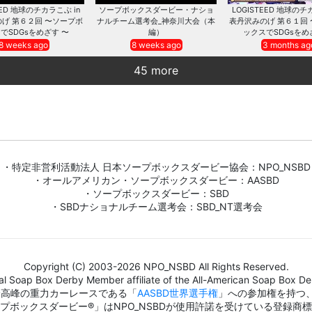
EED 地球のチカラこぶ in
ソープボックスダービー・ナショ
LOGISTEED 地球のチ
げ 第６２回 〜ソープボ
ナルチーム選考会_神奈川大会（本
表丹沢みのげ 第６１回
でSDGsをめざす 〜
編）
ックスでSDGsをめ
8 weeks ago
8 weeks ago
3 months ag
45 more
・特定非営利活動法人 日本ソープボックスダービー協会：NPO_NSBD
・オールアメリカン・ソープボックスダービー：AASBD
・ソープボックスダービー：SBD
・SBDナショナルチーム選考会：SBD_NT選考会
Copyright (C) 2003-2026 NPO_NSBD All Rights Reserved.
al Soap Box Derby Member affiliate of the All-American Soap Box Der
界最高峰の重力カーレースである「
AASBD世界選手権
」への参加権を持つ
プボックスダービー®」はNPO_NSBDが使用許諾を受けている登録商