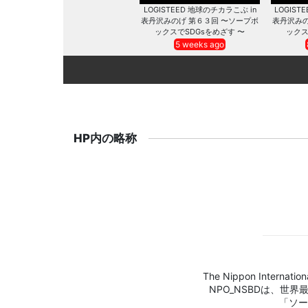
LOGISTEED 地球のチカラこぶ in
LOGIST
表丹沢みのげ 第６３回 〜ソープボ
表丹沢みの
ックスでSDGsをめざす 〜
ックス
5 weeks ago
HP内の略称
The Nippon Internation
NPO_NSBDは、世
「ソー