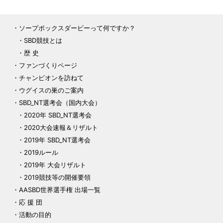
ソープボックスダービーって何ですか？
SBD競技とは
歴 史
ファンづくりページ
チャンピオンを訪ねて
ウグイスの巣のご案内
SBD_NT選考会（国内大会）
2020年 SBD_NT選考会
2020大会速報＆リザルト
2019年 SBD_NT選考会
2019ルール
2019年 大会リザルト
2019競技等の開催要領
AASBD世界選手権 出場一覧
応 援 団
活動の目的