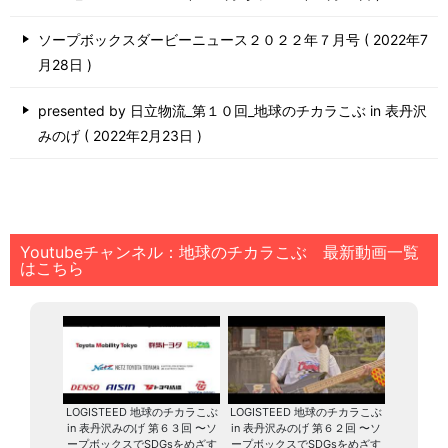
ソープボックスダービーニュース２０２２年７月号
2022年7
月28日
presented by 日立物流_第１０回_地球のチカラこぶ in 表丹沢
みのげ
2022年2月23日
Youtubeチャンネル：地球のチカラこぶ 最新動画一覧
はこちら
LOGISTEED 地球のチカラこぶ
LOGISTEED 地球のチカラこぶ
in 表丹沢みのげ 第６３回 〜ソ
in 表丹沢みのげ 第６２回 〜ソ
ープボックスでSDGsをめざす
ープボックスでSDGsをめざす