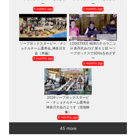
〜
〜
5 weeks ago
2 months ago
ソープボックスダービー・ナシ
LOGISTEED 地球のチカラこぶ
ョナルチーム選考会_神奈川大
in 表丹沢みのげ 第６１回 〜ソ
会（本編）
ープボックスでSDGsをめざす
〜
2 months ago
3 months ago
2026ソープボックスダービ
ー・ナショナルチーム選考会
神奈川大会のようす（現地映
像）
4 months ago
45 more