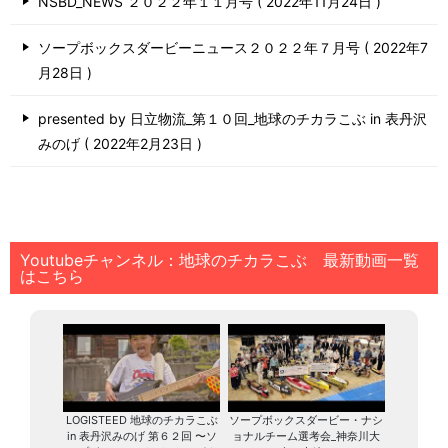
NSBD_NEWS ２０２２年１１月号
2022年11月24日
ソープボックスダービーニュース２０２２年７月号
2022年7
月28日
presented by 日立物流_第１０回_地球のチカラこぶ in 表丹沢
みのげ
2022年2月23日
Youtubeチャンネル：地球のチカラこぶ 最新動画一覧
はこちら
LOGISTEED 地球のチカラこぶ
ソープボックスダービー・ナシ
in 表丹沢みのげ 第６２回 〜ソ
ョナルチーム選考会_神奈川大