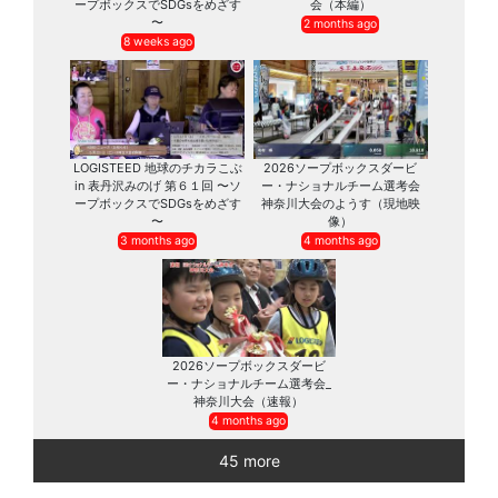
ープボックスでSDGsをめざす
会（本編）
〜
2 months ago
8 weeks ago
LOGISTEED 地球のチカラこぶ
2026ソープボックスダービ
in 表丹沢みのげ 第６１回 〜ソ
ー・ナショナルチーム選考会
ープボックスでSDGsをめざす
神奈川大会のようす（現地映
〜
像）
3 months ago
4 months ago
2026ソープボックスダービ
ー・ナショナルチーム選考会_
神奈川大会（速報）
4 months ago
45 more