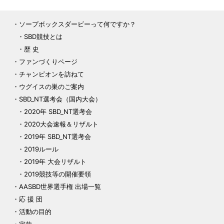
ソープボックスダービーって何ですか？
SBD競技とは
歴 史
ファンづくりページ
チャンピオンを訪ねて
ウグイスの巣のご案内
SBD_NT選考会（国内大会）
2020年 SBD_NT選考会
2020大会速報＆リザルト
2019年 SBD_NT選考会
2019ルール
2019年 大会リザルト
2019競技等の開催要領
AASBD世界選手権 出場一覧
応 援 団
活動の目的
定款