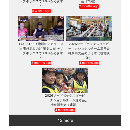
ープボックスでSDGsをめざす
会（本編）
〜
2 months ago
8 weeks ago
LOGISTEED 地球のチカラこぶ
2026ソープボックスダービ
in 表丹沢みのげ 第６１回 〜ソ
ー・ナショナルチーム選考会
ープボックスでSDGsをめざす
神奈川大会のようす（現地映
〜
像）
3 months ago
4 months ago
2026ソープボックスダービ
ー・ナショナルチーム選考会_
神奈川大会（速報）
4 months ago
45 more