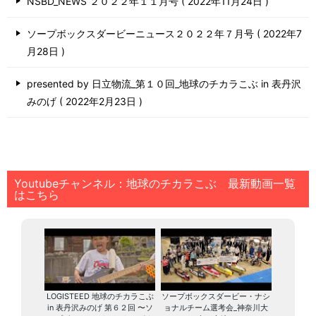
NSBD_NEWS ２０２２年１１月号
2022年11月24日
ソープボックスダービーニュース２０２２年７月号
2022年7
月28日
presented by 日立物流_第１０回_地球のチカラこぶ in 表丹沢
みのげ
2022年2月23日
Youtubeチャンネル：地球のチカラこぶ 最新動画一覧
はこちら
LOGISTEED 地球のチカラこぶ
ソープボックスダービー・ナシ
in 表丹沢みのげ 第６２回 〜ソ
ョナルチーム選考会_神奈川大