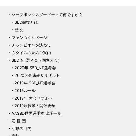
ソープボックスダービーって何ですか？
SBD競技とは
歴 史
ファンづくりページ
チャンピオンを訪ねて
ウグイスの巣のご案内
SBD_NT選考会（国内大会）
2020年 SBD_NT選考会
2020大会速報＆リザルト
2019年 SBD_NT選考会
2019ルール
2019年 大会リザルト
2019競技等の開催要領
AASBD世界選手権 出場一覧
応 援 団
活動の目的
定款