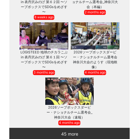
in 表丹沢みのげ 第６２回 〜ソ
ョナルチーム選考会_神奈川大
ープボックスでSDGsをめざす
会（本編）
〜
2 months ago
8 weeks ago
LOGISTEED 地球のチカラこぶ
2026ソープボックスダービ
in 表丹沢みのげ 第６１回 〜ソ
ー・ナショナルチーム選考会
ープボックスでSDGsをめざす
神奈川大会のようす（現地映
〜
像）
3 months ago
4 months ago
2026ソープボックスダービ
ー・ナショナルチーム選考会_
神奈川大会（速報）
4 months ago
45 more