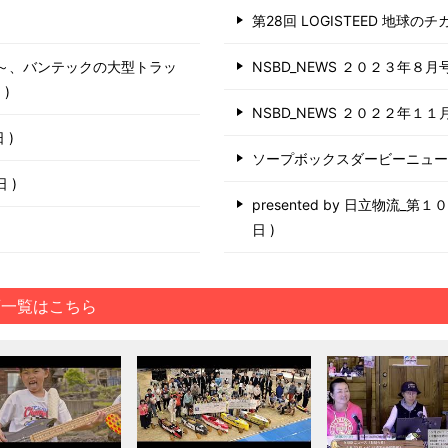
第28回 LOGISTEED 地球の
う～、バンテックの大型トラッ
NSBD_NEWS ２０２３年８月
日
NSBD_NEWS ２０２２年１１
日
ソープボックスダービーニュ
6日
presented by 日立物流_
日
画一覧はこちら