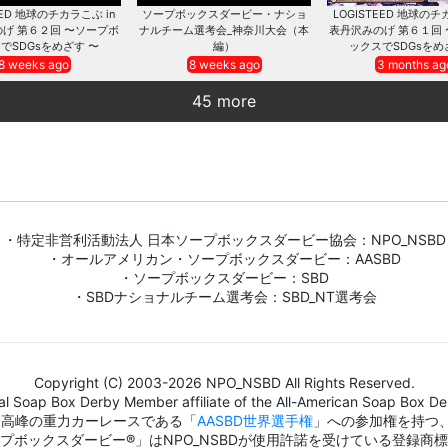
EED 地球のチカラこぶ in
ソープボックスダービー・ナショ
LOGISTEED 地球のチ
げ 第６２回 〜ソープボ
ナルチーム選考会_神奈川大会（本
表丹沢みのげ 第６１回
でSDGsをめざす 〜
編）
ックスでSDGsをめ
8 weeks ago
8 weeks ago
3 months ag
45 more
・特定非営利活動法人 日本ソープボックスダービー協会：NPO_NSBD
・オールアメリカン・ソープボックスダービー：AASBD
・ソープボックスダービー：SBD
・SBDナショナルチーム選考会：SBD_NT選考会
Copyright (C) 2003-2026 NPO_NSBD All Rights Reserved.
al Soap Box Derby Member affiliate of the All-American Soap Box Der
界最高峰の重力カーレースである「
AASBD世界選手権
」への参加権を持つ
プボックスダービー®」はNPO_NSBDが使用許諾を受けている登録商