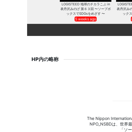
LOGISTEED 地球のチカラこぶ in
LOGIST
表丹沢みのげ 第６３回 〜ソープボ
表丹沢みの
ックスでSDGsをめざす 〜
ックス
5 weeks ago
HP内の略称
The Nippon Internation
NPO_NSBDは、世
「ソー