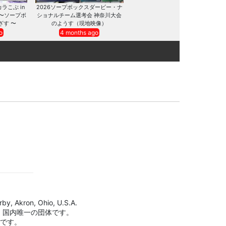
カラこぶ in
2026ソープボックスダービー・ナ
 〜ソープボ
ショナルチーム選考会 神奈川大会
ざす 〜
のようす（現地映像）
o
4 months ago
by, Akron, Ohio, U.S.A.
、国内唯一の団体です。
標です。