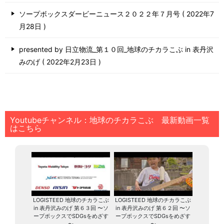
ソープボックスダービーニュース２０２２年７月号
2022年7
月28日
presented by 日立物流_第１０回_地球のチカラこぶ in 表丹沢
みのげ
2022年2月23日
Youtubeチャンネル：地球のチカラこぶ 最新動画一覧
はこちら
LOGISTEED 地球のチカラこぶ
LOGISTEED 地球のチカラこぶ
in 表丹沢みのげ 第６３回 〜ソ
in 表丹沢みのげ 第６２回 〜ソ
ープボックスでSDGsをめざす
ープボックスでSDGsをめざす