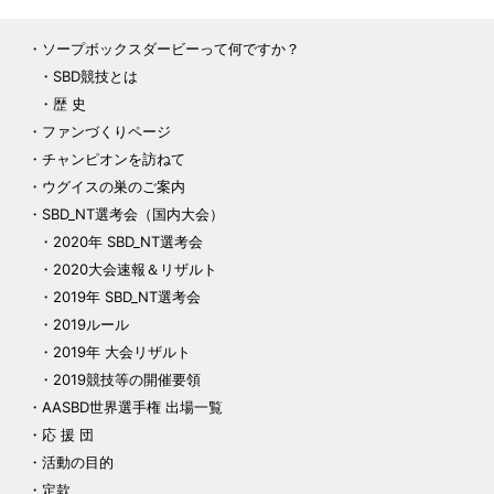
ソープボックスダービーって何ですか？
SBD競技とは
歴 史
ファンづくりページ
チャンピオンを訪ねて
ウグイスの巣のご案内
SBD_NT選考会（国内大会）
2020年 SBD_NT選考会
2020大会速報＆リザルト
2019年 SBD_NT選考会
2019ルール
2019年 大会リザルト
2019競技等の開催要領
AASBD世界選手権 出場一覧
応 援 団
活動の目的
定款