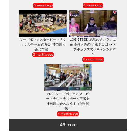
〜
〜
5 weeks ago
8 weeks ago
ソープボックスダービー・ナシ
LOGISTEED 地球のチカラこぶ
ョナルチーム選考会_神奈川大
in 表丹沢みのげ 第６１回 〜ソ
会（本編）
ープボックスでSDGsをめざす
〜
2 months ago
3 months ago
2026ソープボックスダービ
ー・ナショナルチーム選考会
神奈川大会のようす（現地映
像）
4 months ago
45 more