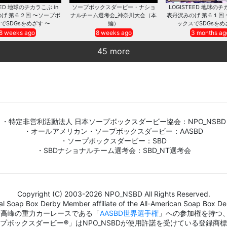
EED 地球のチカラこぶ in
ソープボックスダービー・ナショ
LOGISTEED 地球のチ
げ 第６２回 〜ソープボ
ナルチーム選考会_神奈川大会（本
表丹沢みのげ 第６１回
でSDGsをめざす 〜
編）
ックスでSDGsをめ
8 weeks ago
8 weeks ago
3 months ag
45 more
・特定非営利活動法人 日本ソープボックスダービー協会：NPO_NSBD
・オールアメリカン・ソープボックスダービー：AASBD
・ソープボックスダービー：SBD
・SBDナショナルチーム選考会：SBD_NT選考会
Copyright (C) 2003-2026 NPO_NSBD All Rights Reserved.
al Soap Box Derby Member affiliate of the All-American Soap Box Der
界最高峰の重力カーレースである「
AASBD世界選手権
」への参加権を持つ
プボックスダービー®」はNPO_NSBDが使用許諾を受けている登録商