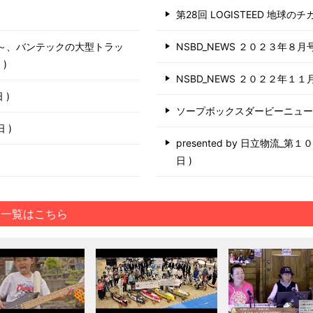
第28回 LOGISTEED 地球の
う～、バンテックの大型トラッ
NSBD_NEWS ２０２３年８月
日
NSBD_NEWS ２０２２年１１
日
ソープボックスダービーニュ
6日
presented by 日立物流_
日
画一覧はこちら