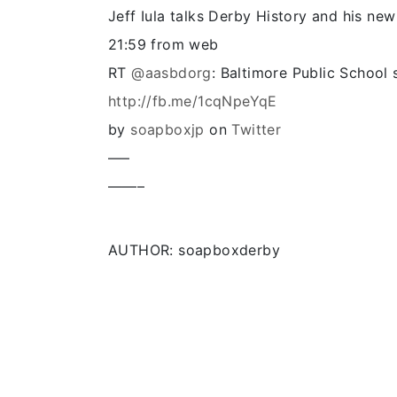
Jeff Iula talks Derby History and his n
21:59
from web
RT
@aasbdorg
: Baltimore Public School
http://fb.me/1cqNpeYqE
by
soapboxjp
on
Twitter
—–
——–
AUTHOR: soapboxderby