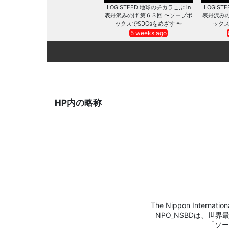
LOGISTEED 地球のチカラこぶ in
LOGIST
表丹沢みのげ 第６３回 〜ソープボ
表丹沢みの
ックスでSDGsをめざす 〜
ックス
5 weeks ago
HP内の略称
The Nippon Internation
NPO_NSBDは、世
「ソー