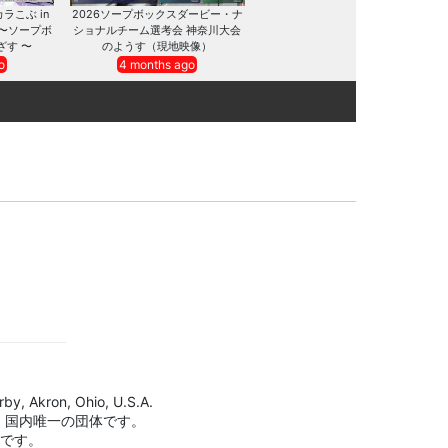
カラこぶ in
2026ソープボックスダービー・ナ
 〜ソープボ
ショナルチーム選考会 神奈川大会
ざす 〜
のようす（現地映像）
o
4 months ago
by, Akron, Ohio, U.S.A.
、国内唯一の団体です。
標です。