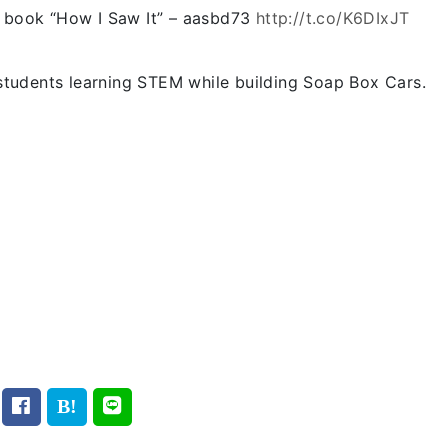
ew book “How I Saw It” – aasbd73
http://t.co/K6DIxJT
 students learning STEM while building Soap Box Cars.