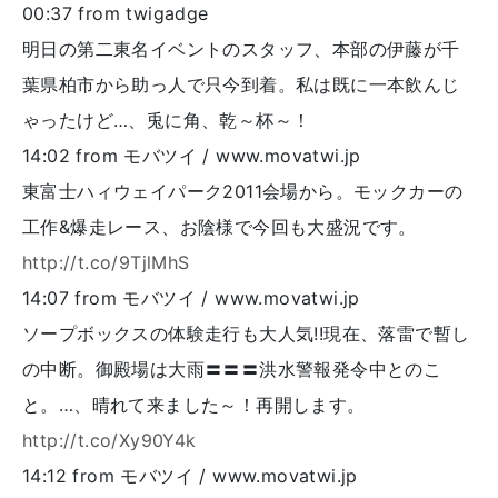
00:37
from twigadge
明日の第二東名イベントのスタッフ、本部の伊藤が千
葉県柏市から助っ人で只今到着。私は既に一本飲んじ
ゃったけど…、兎に角、乾～杯～！
14:02
from モバツイ / www.movatwi.jp
東富士ハィウェイパーク2011会場から。モックカーの
工作&爆走レース、お陰様で今回も大盛況です。
http://t.co/9TjlMhS
14:07
from モバツイ / www.movatwi.jp
ソープボックスの体験走行も大人気!!現在、落雷で暫し
の中断。御殿場は大雨〓〓〓洪水警報発令中とのこ
と。…、晴れて来ました～！再開します。
http://t.co/Xy90Y4k
14:12
from モバツイ / www.movatwi.jp