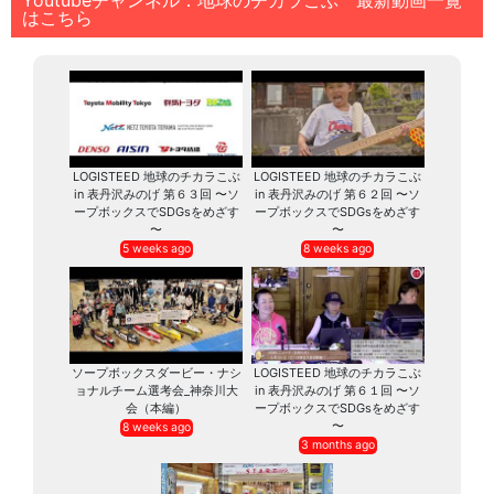
はこちら
LOGISTEED 地球のチカラこぶ
LOGISTEED 地球のチカラこぶ
in 表丹沢みのげ 第６３回 〜ソ
in 表丹沢みのげ 第６２回 〜ソ
ープボックスでSDGsをめざす
ープボックスでSDGsをめざす
〜
〜
5 weeks ago
8 weeks ago
ソープボックスダービー・ナシ
LOGISTEED 地球のチカラこぶ
ョナルチーム選考会_神奈川大
in 表丹沢みのげ 第６１回 〜ソ
会（本編）
ープボックスでSDGsをめざす
〜
8 weeks ago
3 months ago