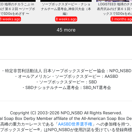
EED 地球のチカラこぶ in
ソープボックスダービー・ナショ
LOGISTEED 地球のチ
げ 第６２回 〜ソープボ
ナルチーム選考会_神奈川大会（本
表丹沢みのげ 第６１回
でSDGsをめざす 〜
編）
ックスでSDGsをめ
8 weeks ago
8 weeks ago
3 months ag
45 more
・特定非営利活動法人 日本ソープボックスダービー協会：NPO_NSBD
・オールアメリカン・ソープボックスダービー：AASBD
・ソープボックスダービー：SBD
・SBDナショナルチーム選考会：SBD_NT選考会
Copyright (C) 2003-2026 NPO_NSBD All Rights Reserved.
al Soap Box Derby Member affiliate of the All-American Soap Box Der
界最高峰の重力カーレースである「
AASBD世界選手権
」への参加権を持つ
プボックスダービー®」はNPO_NSBDが使用許諾を受けている登録商