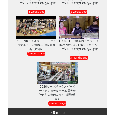
ープボックスでSDGsをめざす
ープボックスでSDGsをめざす
〜
〜
5 weeks ago
8 weeks ago
ソープボックスダービー・ナシ
LOGISTEED 地球のチカラこぶ
ョナルチーム選考会_神奈川大
in 表丹沢みのげ 第６１回 〜ソ
会（本編）
ープボックスでSDGsをめざす
〜
2 months ago
3 months ago
2026ソープボックスダービ
ー・ナショナルチーム選考会
神奈川大会のようす（現地映
像）
4 months ago
45 more