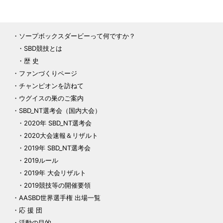
ソープボックスダービーって何ですか？
SBD競技とは
歴 史
ファンづくりページ
チャンピオンを訪ねて
ウグイスの巣のご案内
SBD_NT選考会（国内大会）
2020年 SBD_NT選考会
2020大会速報＆リザルト
2019年 SBD_NT選考会
2019ルール
2019年 大会リザルト
2019競技等の開催要領
AASBD世界選手権 出場一覧
応 援 団
活動の目的