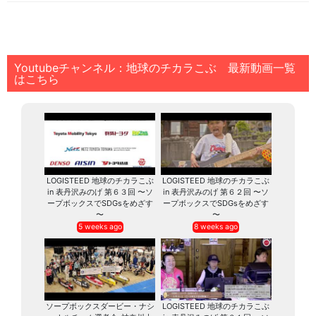
Youtubeチャンネル：地球のチカラこぶ 最新動画一覧
はこちら
LOGISTEED 地球のチカラこぶ
LOGISTEED 地球のチカラこぶ
in 表丹沢みのげ 第６３回 〜ソ
in 表丹沢みのげ 第６２回 〜ソ
ープボックスでSDGsをめざす
ープボックスでSDGsをめざす
〜
〜
5 weeks ago
8 weeks ago
ソープボックスダービー・ナシ
LOGISTEED 地球のチカラこぶ