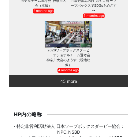
ョナルチーム選考会_神奈川大
in 表丹沢みのげ 第６１回 〜ソ
会（本編）
ープボックスでSDGsをめざす
〜
2 months ago
3 months ago
2026ソープボックスダービ
ー・ナショナルチーム選考会
神奈川大会のようす（現地映
像）
4 months ago
45 more
HP内の略称
・特定非営利活動法人 日本ソープボックスダービー協会：
NPO_NSBD