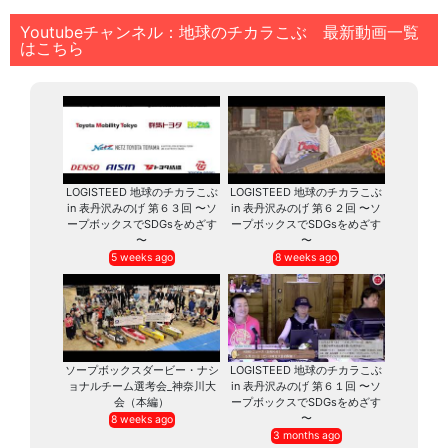
Youtubeチャンネル：地球のチカラこぶ 最新動画一覧
はこちら
LOGISTEED 地球のチカラこぶ
LOGISTEED 地球のチカラこぶ
in 表丹沢みのげ 第６３回 〜ソ
in 表丹沢みのげ 第６２回 〜ソ
ープボックスでSDGsをめざす
ープボックスでSDGsをめざす
〜
〜
5 weeks ago
8 weeks ago
ソープボックスダービー・ナシ
LOGISTEED 地球のチカラこぶ
ョナルチーム選考会_神奈川大
in 表丹沢みのげ 第６１回 〜ソ
会（本編）
ープボックスでSDGsをめざす
〜
8 weeks ago
3 months ago