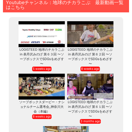
Youtubeチャンネル：地球のチカラこぶ 最新動画一覧
はこちら
LOGISTEED 地球のチカラこぶ
LOGISTEED 地球のチカラこぶ
in 表丹沢みのげ 第６３回 〜ソ
in 表丹沢みのげ 第６２回 〜ソ
ープボックスでSDGsをめざす
ープボックスでSDGsをめざす
〜
〜
5 weeks ago
8 weeks ago
ソープボックスダービー・ナシ
LOGISTEED 地球のチカラこぶ
ョナルチーム選考会_神奈川大
in 表丹沢みのげ 第６１回 〜ソ
会（本編）
ープボックスでSDGsをめざす
〜
8 weeks ago
3 months ago