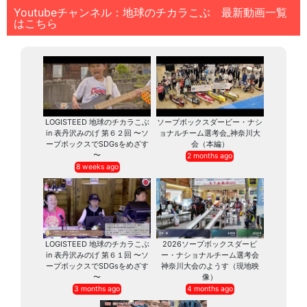
Youtubeチャンネル：地球のチカラこぶ 最新動画一覧
はこちら
LOGISTEED 地球のチカラこぶ
ソープボックスダービー・ナシ
in 表丹沢みのげ 第６２回 〜ソ
ョナルチーム選考会_神奈川大
ープボックスでSDGsをめざす
会（本編）
〜
2 months ago
8 weeks ago
LOGISTEED 地球のチカラこぶ
2026ソープボックスダービ
in 表丹沢みのげ 第６１回 〜ソ
ー・ナショナルチーム選考会
ープボックスでSDGsをめざす
神奈川大会のようす（現地映
〜
像）
3 months ago
4 months ago