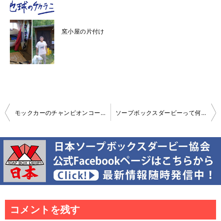
窯小屋の片付け
投
モックカーのチャンピオンコース建設準備
ソープボックスダービーって何ですか？短い紹介スライドショーを作りました
稿
ナ
ビ
ゲ
ー
シ
ョ
ン
コメントを残す