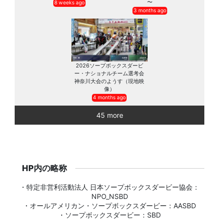
〜
8 weeks ago
3 months ago
2026ソープボックスダービ
ー・ナショナルチーム選考会
神奈川大会のようす（現地映
像）
4 months ago
45 more
HP内の略称
・特定非営利活動法人 日本ソープボックスダービー協会：
NPO_NSBD
・オールアメリカン・ソープボックスダービー：AASBD
・ソープボックスダービー：SBD