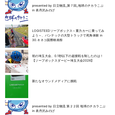
presented by 日立物流_第７回_地球のチカラこぶ
in 表丹沢みのげ
LOGISTEEDソープボックス～重力カーに乗ってみ
よう～、バンテックの大型トラックで死角体験 in
30.キネコ国際映画祭
初の埼玉大会、0.1秒以下の超接戦を制したのは！
【ソープボックスダービー埼玉大会2026】
新たなオウンドメディアに挑戦
presented by 日立物流 第２２回 地球のチカラこぶ
in 表丹沢みのげ