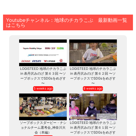
Youtubeチャンネル：地球のチカラこぶ 最新動画一覧
はこちら
LOGISTEED 地球のチカラこぶ
LOGISTEED 地球のチカラこぶ
in 表丹沢みのげ 第６３回 〜ソ
in 表丹沢みのげ 第６２回 〜ソ
ープボックスでSDGsをめざす
ープボックスでSDGsをめざす
〜
〜
5 weeks ago
8 weeks ago
ソープボックスダービー・ナシ
LOGISTEED 地球のチカラこぶ
ョナルチーム選考会_神奈川大
in 表丹沢みのげ 第６１回 〜ソ
会（本編）
ープボックスでSDGsをめざす