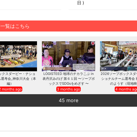
日
画一覧はこちら
ックスダービー・ナショ
LOGISTEED 地球のチカラこぶ in
2026ソープボックス
ム選考会_神奈川大会（本
表丹沢みのげ 第６１回 〜ソープボ
ショナルチーム選考会 
編）
ックスでSDGsをめざす 〜
のようす（現地映
2 months ago
3 months ago
4 months ag
45 more