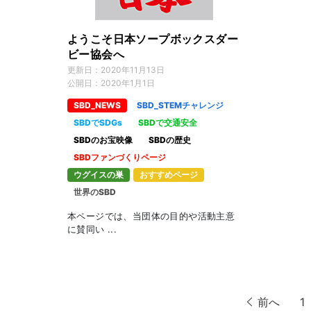
ようこそ日本ソープボックスダー
ビー協会へ
更新日：
2020年11月13日
公開日：
2020年1月1日
SBD_NEWS
SBD_STEMチャレンジ
SBDでSDGs
SBDで交通安全
SBDのお宝映像
SBDの歴史
SBDファンづくりページ
ウグイスの巣
おすすめページ
世界のSBD
本ページでは、当団体の目的や活動主意
に賛同い ...
前へ
1