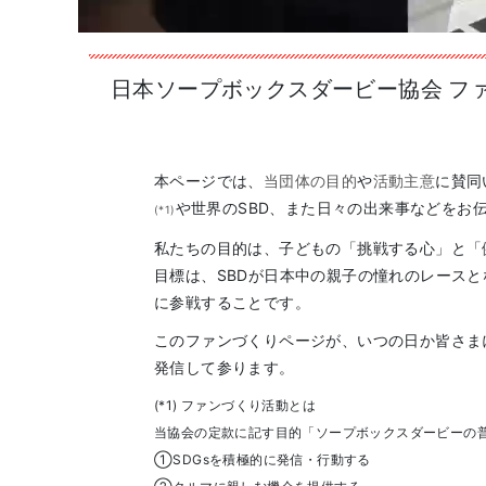
日本ソープボックスダービー協会 フ
本ページでは、
当団体の目的
や
活動主意
に賛同
や世界のSBD、また日々の出来事などをお
(*1)
私たちの目的は、子どもの「挑戦する心」と「
目標は、SBDが日本中の親子の憧れのレース
に参戦することです。
このファンづくりページが、いつの日か皆さま
発信して参ります。
(*1) ファンづくり活動とは
当協会の定款に記す目的「ソープボックスダービーの
①SDGsを積極的に発信・行動する