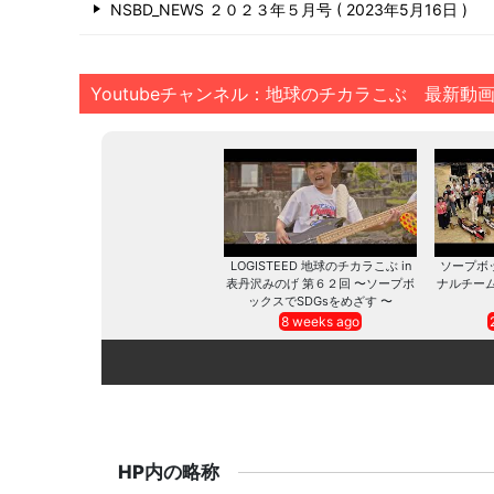
NSBD_NEWS ２０２３年５月号
2023年5月16日
Youtubeチャンネル：地球のチカラこぶ 最新動
LOGISTEED 地球のチカラこぶ in
ソープボ
表丹沢みのげ 第６２回 〜ソープボ
ナルチー
ックスでSDGsをめざす 〜
8 weeks ago
HP内の略称