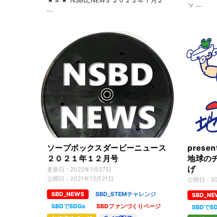
★☆★ NSBD_NEWS ２０２２年７月２
ッ ...
...
ソープボックスダービーニュース
prese
２０２１年１２月号
地球のチ
げ
更新日：
2022年1月27日
公開日：
2021年12月21日
公開日：
2
SBD_NEWS
SBD_STEMチャレンジ
SBD_NE
SBDでSDGs
SBDファンづくりページ
SBDでS