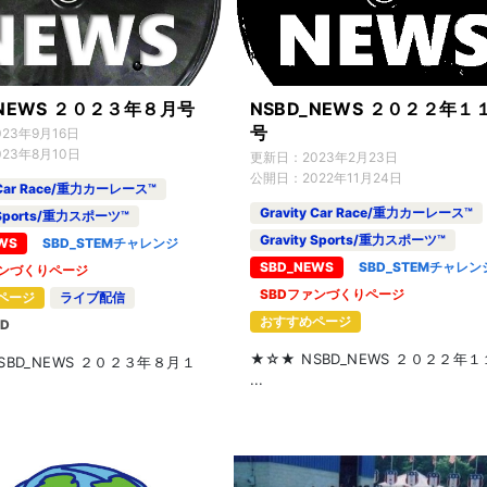
_NEWS ２０２３年８月号
NSBD_NEWS ２０２２年１
号
023年9月16日
023年8月10日
更新日：
2023年2月23日
公開日：
2022年11月24日
y Car Race/重力カーレース™
Gravity Car Race/重力カーレース™
y Sports/重力スポーツ™
Gravity Sports/重力スポーツ™
WS
SBD_STEMチャレンジ
SBD_NEWS
SBD_STEMチャレン
ァンづくりページ
SBDファンづくりページ
ページ
ライブ配信
おすすめページ
D
★☆★ NSBD_NEWS ２０２２年
SBD_NEWS ２０２３年８月１
...