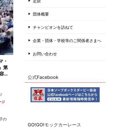
定款
団体概要
チャンピオンを訪ねて
企業・団体・学校等のご関係者さまへ
お問い合わせ
マ・
』第
内容
公式Facebook
ジ
ージ
子の
GO!GO!モックカーレース