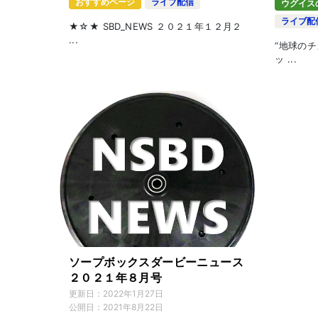
おすすめページ
ライブ配信
ウグイス
ライブ配
★☆★ SBD_NEWS ２０２１年１２月２
...
“地球のチ
ッ ...
ソープボックスダービーニュース
２０２１年８月号
更新日：
2022年1月27日
公開日：
2021年8月22日