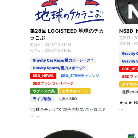
第28回 LOGISTEED 地球のチカ
NSBD
ラこぶ
更新日：
2
公開日：
2
更新日：
2023年9月17日
公開日：
2023年8月10日
Gravit
Gravity Car Race/重力カーレース™
Gravit
Gravity Sports/重力スポーツ™
SBD_NE
SBD_NEWS
SBD_STEMチャレンジ
SBDフ
SBDファンづくりページ
おすすめ
ウグイスの巣
おすすめページ
世界のSB
ライブ配信
世界のSBD
★☆★ N
...
“地球のチカラ”✕“親子の熱気”のゼロエミ
ッ ...