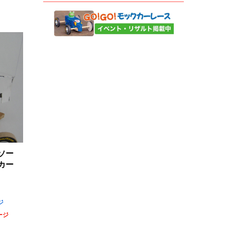
ソー
カー
ジ
ージ