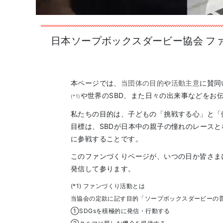
日本ソープボックスダービー協会 フ
本ページでは、
当団体の目的
や
活動主意
に賛同
や世界のSBD、また日々の出来事などをお
(*1)
私たちの目的は、子どもの「挑戦する心」と「
目標は、SBDが日本中の親子の憧れのレース
に参戦することです。
このファンづくりページが、いつの日か皆さま
発信して参ります。
(*1) ファンづくり活動とは
当協会の定款に記す目的「ソープボックスダービーの
①SDGsを積極的に発信・行動する