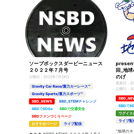
ソープボックスダービーニュース
prese
２０２２年７月号
回_地球
のげ
公開日：
2022年7月28日
更新日：
2
Gravity Car Race/重力カーレース™
公開日：
2
Gravity Sports/重力スポーツ™
SBD_NE
SBD_NEWS
SBD_STEMチャレンジ
SBDでS
SBDでSDGs
SBDで交通安全
ウグイス
SBDファンづくりページ
ライブ配
おすすめページ
ライブ配信
“地球のチ