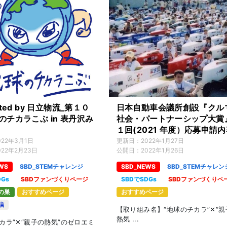
nted by 日立物流_第１０
日本自動車会議所創設『クル
のチカラこぶ in 表丹沢み
社会・パートナーシップ大賞
１回(2021 年度）応募申請
（全文）
022年3月1日
更新日：
2022年1月27日
022年2月23日
公開日：
2022年1月26日
WS
SBD_STEMチャレンジ
SBD_NEWS
SBD_STEMチャレン
DGs
SBDファンづくりページ
SBDでSDGs
SBDファンづくりペ
の巣
おすすめページ
おすすめページ
信
【取り組み名】“地球のチカラ”✕“親
熱気 ...
カラ”✕“親子の熱気”のゼロエミ