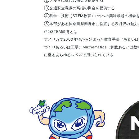
②クルマに親しむ機会を提供する
③交通安全意識の高揚の機会を提供する
④科学・技術（STEM教育）
への興味喚起の機会
(*2)
⑤本部がある神奈川県秦野市に位置する表丹沢の魅力
(*2)STEM教育とは
アメリカで2000年頃から始まった教育手法（あるいは教育の一
づくりあるいは工学）Mathematics（算数あるい
に至るあらゆるレベルで用いられている