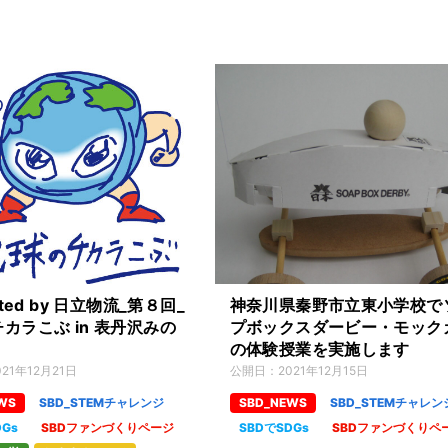
nted by 日立物流_第８回_
神奈川県秦野市立東小学校で
カラこぶ in 表丹沢みの
プボックスダービー・モック
の体験授業を実施します
021年12月21日
公開日：
2021年12月15日
WS
SBD_STEMチャレンジ
SBD_NEWS
SBD_STEMチャレン
DGs
SBDファンづくりページ
SBDでSDGs
SBDファンづくりペ