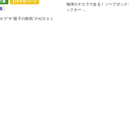
の巣
おすすめページ
地球のチカラで走る！ソープボック
信
ックカー ...
カラ”✕“親子の熱気”のゼロエミ