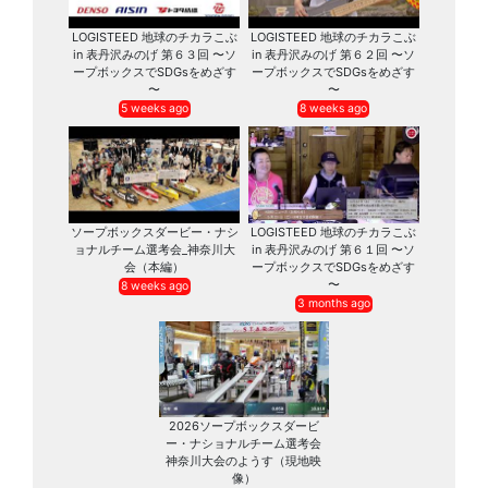
LOGISTEED 地球のチカラこぶ
LOGISTEED 地球のチカラこぶ
in 表丹沢みのげ 第６３回 〜ソ
in 表丹沢みのげ 第６２回 〜ソ
ープボックスでSDGsをめざす
ープボックスでSDGsをめざす
〜
〜
5 weeks ago
8 weeks ago
ソープボックスダービー・ナシ
LOGISTEED 地球のチカラこぶ
ョナルチーム選考会_神奈川大
in 表丹沢みのげ 第６１回 〜ソ
会（本編）
ープボックスでSDGsをめざす
〜
8 weeks ago
3 months ago
2026ソープボックスダービ
ー・ナショナルチーム選考会
神奈川大会のようす（現地映
像）