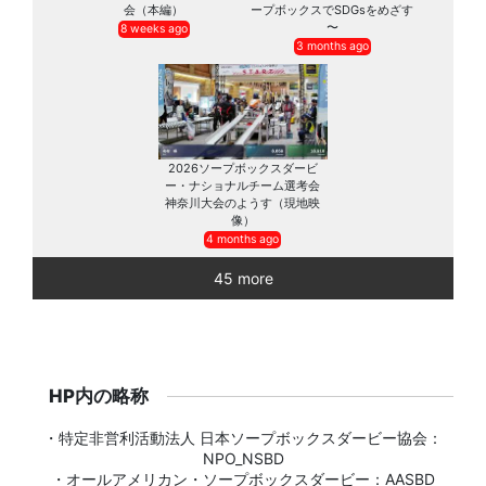
会（本編）
ープボックスでSDGsをめざす
〜
8 weeks ago
3 months ago
2026ソープボックスダービ
ー・ナショナルチーム選考会
神奈川大会のようす（現地映
像）
4 months ago
45 more
HP内の略称
・特定非営利活動法人 日本ソープボックスダービー協会：
NPO_NSBD
・オールアメリカン・ソープボックスダービー：AASBD