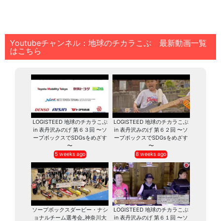
Youtubeチャンネル：地球のチカラこぶ 最新動画一覧
はこちら
LOGISTEED 地球のチカラこぶ
LOGISTEED 地球のチカラこぶ
in 表丹沢みのげ 第６３回 〜ソ
in 表丹沢みのげ 第６２回 〜ソ
ープボックスでSDGsをめざす
ープボックスでSDGsをめざす
〜
〜
5 weeks ago
8 weeks ago
ソープボックスダービー・ナシ
LOGISTEED 地球のチカラこぶ
ョナルチーム選考会_神奈川大
in 表丹沢みのげ 第６１回 〜ソ