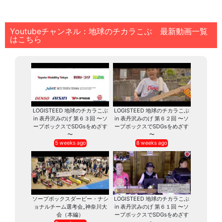
Youtubeチャンネル：地球のチカラこぶ 最新動画一覧
はこちら
LOGISTEED 地球のチカラこぶ
LOGISTEED 地球のチカラこぶ
in 表丹沢みのげ 第６３回 〜ソ
in 表丹沢みのげ 第６２回 〜ソ
ープボックスでSDGsをめざす
ープボックスでSDGsをめざす
〜
〜
5 weeks ago
8 weeks ago
ソープボックスダービー・ナシ
LOGISTEED 地球のチカラこぶ
ョナルチーム選考会_神奈川大
in 表丹沢みのげ 第６１回 〜ソ
会（本編）
ープボックスでSDGsをめざす