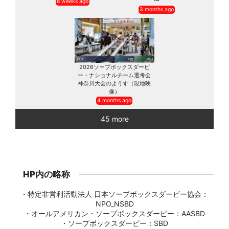
〜
8 weeks ago
3 months ago
2026ソープボックスダービ
ー・ナショナルチーム選考会
神奈川大会のようす（現地映
像）
4 months ago
45 more
HP内の略称
・特定非営利活動法人 日本ソープボックスダービー協会：
NPO_NSBD
・オールアメリカン・ソープボックスダービー：AASBD
・ソープボックスダービー：SBD