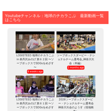
Youtubeチャンネル：地球のチカラこぶ 最新動画一覧
はこちら
LOGISTEED 地球のチカラこぶ
ソープボックスダービー・ナシ
in 表丹沢みのげ 第６２回 〜ソ
ョナルチーム選考会_神奈川大
ープボックスでSDGsをめざす
会（本編）
〜
2 months ago
8 weeks ago
LOGISTEED 地球のチカラこぶ
2026ソープボックスダービ
in 表丹沢みのげ 第６１回 〜ソ
ー・ナショナルチーム選考会
ープボックスでSDGsをめざす
神奈川大会のようす（現地映