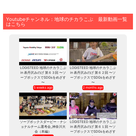
Youtubeチャンネル：地球のチカラこぶ 最新動画一覧
はこちら
LOGISTEED 地球のチカラこぶ
LOGISTEED 地球のチカラこぶ
in 表丹沢みのげ 第６３回 〜ソ
in 表丹沢みのげ 第６２回 〜ソ
ープボックスでSDGsをめざす
ープボックスでSDGsをめざす
〜
〜
5 weeks ago
2 months ago
ソープボックスダービー・ナシ
LOGISTEED 地球のチカラこぶ
ョナルチーム選考会_神奈川大
in 表丹沢みのげ 第６１回 〜ソ
会（本編）
ープボックスでSDGsをめざす