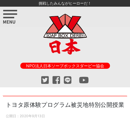
挑戦したみんながヒーローだ！
NPO法人日本ソープボックスダービー協会
トヨタ原体験プログラム被災地特別公開授業
公開日：
2020年9月13日