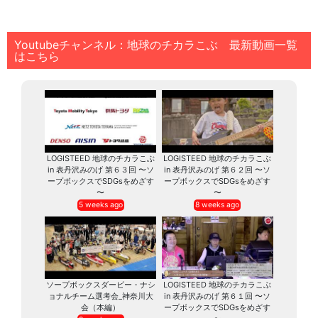
Youtubeチャンネル：地球のチカラこぶ 最新動画一覧
はこちら
LOGISTEED 地球のチカラこぶ
LOGISTEED 地球のチカラこぶ
in 表丹沢みのげ 第６３回 〜ソ
in 表丹沢みのげ 第６２回 〜ソ
ープボックスでSDGsをめざす
ープボックスでSDGsをめざす
〜
〜
5 weeks ago
8 weeks ago
ソープボックスダービー・ナシ
LOGISTEED 地球のチカラこぶ
ョナルチーム選考会_神奈川大
in 表丹沢みのげ 第６１回 〜ソ
会（本編）
ープボックスでSDGsをめざす