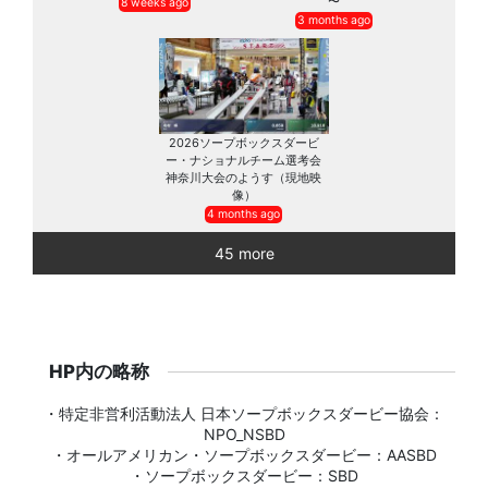
〜
8 weeks ago
3 months ago
2026ソープボックスダービ
ー・ナショナルチーム選考会
神奈川大会のようす（現地映
像）
4 months ago
45 more
HP内の略称
・特定非営利活動法人 日本ソープボックスダービー協会：
NPO_NSBD
・オールアメリカン・ソープボックスダービー：AASBD
・ソープボックスダービー：SBD