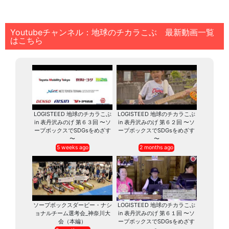
Youtubeチャンネル：地球のチカラこぶ 最新動画一覧
はこちら
LOGISTEED 地球のチカラこぶ
LOGISTEED 地球のチカラこぶ
in 表丹沢みのげ 第６３回 〜ソ
in 表丹沢みのげ 第６２回 〜ソ
ープボックスでSDGsをめざす
ープボックスでSDGsをめざす
〜
〜
5 weeks ago
2 months ago
ソープボックスダービー・ナシ
LOGISTEED 地球のチカラこぶ
ョナルチーム選考会_神奈川大
in 表丹沢みのげ 第６１回 〜ソ
会（本編）
ープボックスでSDGsをめざす