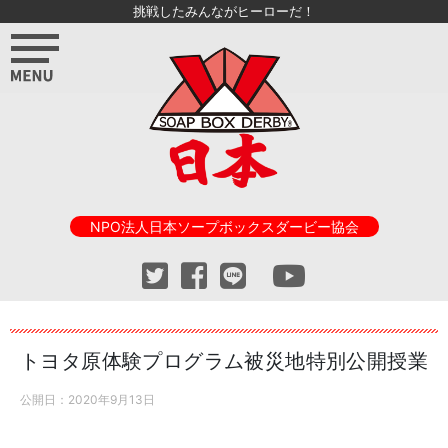
挑戦したみんながヒーローだ！
NPO法人日本ソープボックスダービー協会
トヨタ原体験プログラム被災地特別公開授業
公開日：
2020年9月13日